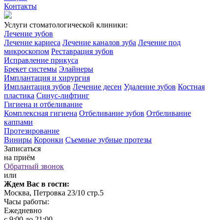
Контакты
Услуги стоматологической клиники:
Лечение зубов
Лечение кариеса
Лечение каналов зуба
Лечение под
микроскопом
Реставрация зубов
Исправление прикуса
Брекет системы
Элайнеры
Имплантация и хирургия
Имплантация зубов
Лечение десен
Удаление зубов
Костная
пластика
Синус-лифтинг
Гигиена и отбеливание
Комплексная гигиена
Отбеливание зубов
Отбеливание
каппами
Протезирование
Виниры
Коронки
Съемные зубные протезы
Записаться
на приём
Обратный звонок
или
Ждем Вас в гости:
Москва, Петровка 23/10 стр.5
Часы работы:
Ежедневно
с 9:00 до 21:00