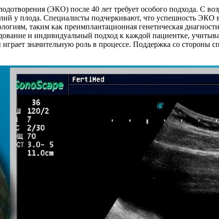
одотворения (ЭКО) после 40 лет требует особого подхода. С во
ий у плода. Специалисты подчеркивают, что успешность ЭКО в э
нологиям, таким как преимплантационная генетическая диагност
едование и индивидуальный подход к каждой пациентке, учитыв
играет значительную роль в процессе. Поддержка со стороны с