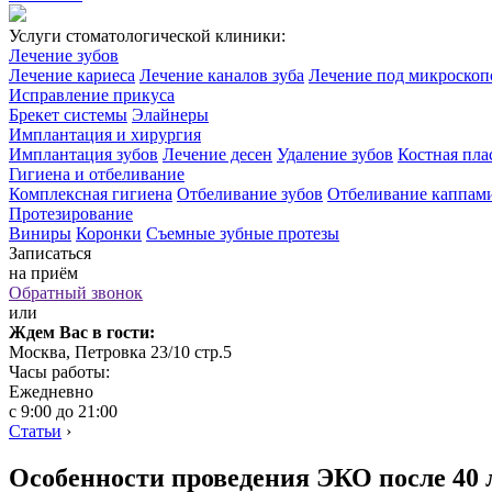
Услуги стоматологической клиники:
Лечение зубов
Лечение кариеса
Лечение каналов зуба
Лечение под микроско
Исправление прикуса
Брекет системы
Элайнеры
Имплантация и хирургия
Имплантация зубов
Лечение десен
Удаление зубов
Костная пла
Гигиена и отбеливание
Комплексная гигиена
Отбеливание зубов
Отбеливание каппам
Протезирование
Виниры
Коронки
Съемные зубные протезы
Записаться
на приём
Обратный звонок
или
Ждем Вас в гости:
Москва, Петровка 23/10 стр.5
Часы работы:
Ежедневно
с 9:00 до 21:00
Статьи
›
Особенности проведения ЭКО после 40 л