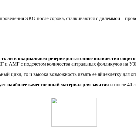
оведения ЭКО после сорока, сталкиваются с дилеммой – провод
сть ли в овариальном резерве достаточное количество ооцито
ЛГ и АМГ с подсчетом количества антральных фолликулов на УЗ
ный цикл, то и высока возможность изъять её яйцеклетку для о
зует наиболее качественный материал для зачатия
и после 40 