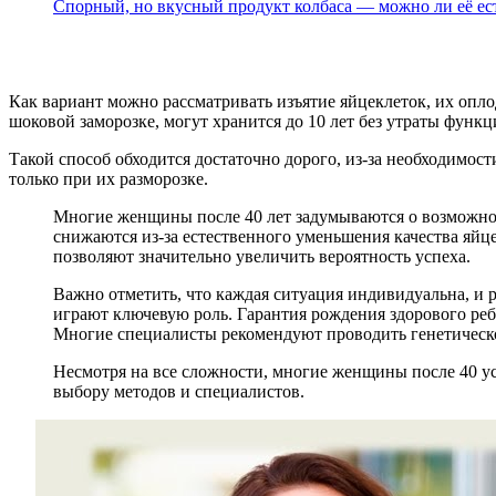
Спорный, но вкусный продукт колбаса — можно ли её ест
Как вариант можно рассматривать изъятие яйцеклеток, их оп
шоковой заморозке, могут хранится до 10 лет без утраты функ
Такой способ обходится достаточно дорого, из-за необходимос
только при их разморозке.
Многие женщины после 40 лет задумываются о возможнос
снижаются из-за естественного уменьшения качества яй
позволяют значительно увеличить вероятность успеха.
Важно отметить, что каждая ситуация индивидуальна, и 
играют ключевую роль. Гарантия рождения здорового реб
Многие специалисты рекомендуют проводить генетическо
Несмотря на все сложности, многие женщины после 40 ус
выбору методов и специалистов.