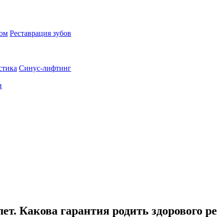
пом
Реставрация зубов
стика
Синус-лифтинг
и
ет. Какова гарантия родить здорового р