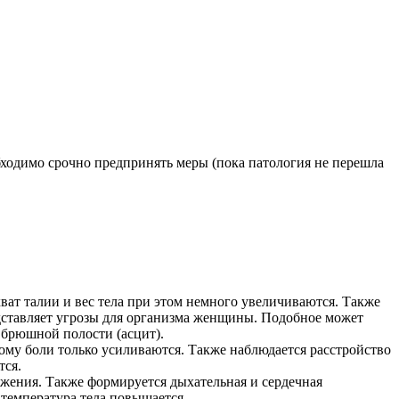
обходимо срочно предпринять меры (пока патология не перешла
ат талии и вес тела при этом немного увеличиваются. Также
дставляет угрозы для организма женщины. Подобное может
в брюшной полости (асцит).
ому боли только усиливаются. Также наблюдается расстройство
тся.
жения. Также формируется дыхательная и сердечная
 температура тела повышается.