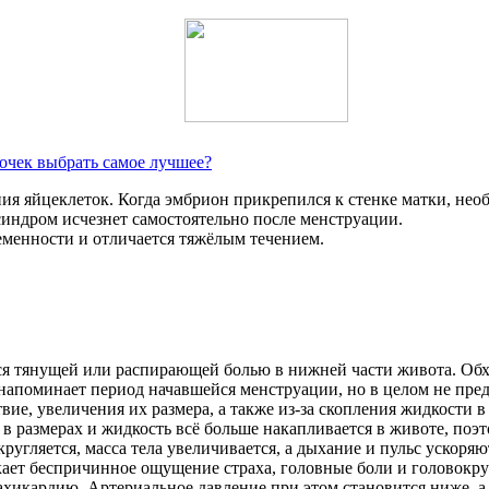
очек выбрать самое лучшее?
ния яйцеклеток. Когда эмбрион прикрепился к стенке матки, не
синдром исчезнет самостоятельно после менструации.
еменности и отличается тяжёлым течением.
я тянущей или распирающей болью в нижней части живота. Обхв
напоминает период начавшейся менструации, но в целом не пре
ствие, увеличения их размера, а также из-за скопления жидкости 
 размерах и жидкость всё больше накапливается в животе, поэт
ругляется, масса тела увеличивается, а дыхание и пульс ускоряю
кает беспричинное ощущение страха, головные боли и головокру
ахикардию. Артериальное давление при этом становится ниже, а