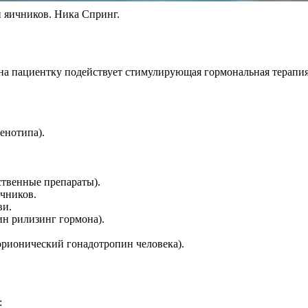
 яичников. Ника Спринг.
 на пациентку подействует стимулирующая гормональная терапи
енотипа).
ственные препараты).
ичников.
ви.
н рилизинг гормона).
рионический гонадотропин человека).
: