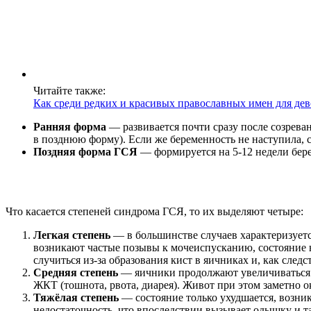
Читайте также:
Как среди редких и красивых православных имен для дев
Ранняя форма
— развивается почти сразу после созрева
в позднюю форму). Если же беременность не наступила, 
Поздняя форма ГСЯ
— формируется на 5-12 недели бер
Что касается степеней синдрома ГСЯ, то их выделяют четыре:
Легкая степень
— в большинстве случаев характеризуетс
возникают частые позывы к мочеиспусканию, состояние 
случиться из-за образования кист в яичниках и, как след
Средняя степень
— яичники продолжают увеличиваться в
ЖКТ (тошнота, рвота, диарея). Живот при этом заметно ок
Тяжёлая степень
— состояние только ухудшается, возни
недостаточность, что впоследствии вызывает одышку и т