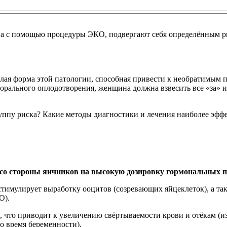
а с помощью процедуры ЭКО, подвергают себя определённым ри
лая форма этой патологии, способная привести к необратимым п
рпорального оплодотворения, женщина должна взвесить все «за»
уппу риска? Какие методы диагностики и лечения наиболее эфф
 со стороны яичников на высокую дозировку гормональных 
 стимулирует выработку ооцитов (созревающих яйцеклеток), а т
О).
, что приводит к увеличению свёртываемости крови и отёкам (и
во время беременности).