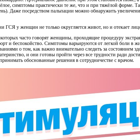
ое, симптомы практически те же, что и при тяжёлой форме. Та
 день). Даже посредством пальпации можно обнаружить увеличен
ни ГСЯ у женщин не только округляется живот, но и отекает ли
 которых часто говорят женщины, проходящие процедуру экстра
орт и беспокойство. Симптомы варьируются от легкой боли в жив
ниями о том, как важно внимательно следить за состоянием зд
атеринство, и они готовы пройти через все трудности ради дос
ринимать обоснованные решения в сотрудничестве с врачом.