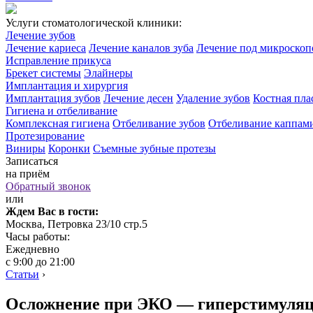
Услуги стоматологической клиники:
Лечение зубов
Лечение кариеса
Лечение каналов зуба
Лечение под микроско
Исправление прикуса
Брекет системы
Элайнеры
Имплантация и хирургия
Имплантация зубов
Лечение десен
Удаление зубов
Костная пла
Гигиена и отбеливание
Комплексная гигиена
Отбеливание зубов
Отбеливание каппам
Протезирование
Виниры
Коронки
Съемные зубные протезы
Записаться
на приём
Обратный звонок
или
Ждем Вас в гости:
Москва, Петровка 23/10 стр.5
Часы работы:
Ежедневно
с 9:00 до 21:00
Статьи
›
Осложнение при ЭКО — гиперстимуляц