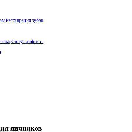
пом
Реставрация зубов
стика
Синус-лифтинг
и
ия яичников