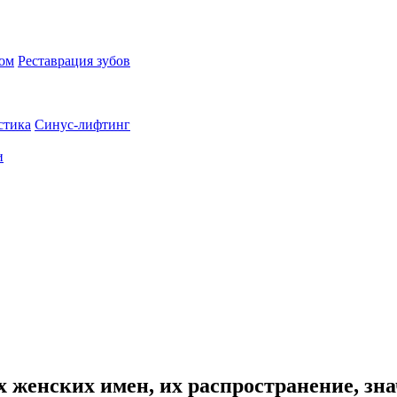
пом
Реставрация зубов
стика
Синус-лифтинг
и
 женских имен, их распространение, зна