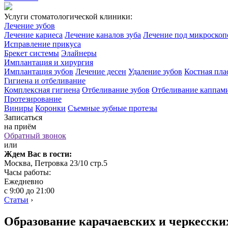
Услуги стоматологической клиники:
Лечение зубов
Лечение кариеса
Лечение каналов зуба
Лечение под микроско
Исправление прикуса
Брекет системы
Элайнеры
Имплантация и хирургия
Имплантация зубов
Лечение десен
Удаление зубов
Костная пла
Гигиена и отбеливание
Комплексная гигиена
Отбеливание зубов
Отбеливание каппам
Протезирование
Виниры
Коронки
Съемные зубные протезы
Записаться
на приём
Обратный звонок
или
Ждем Вас в гости:
Москва, Петровка 23/10 стр.5
Часы работы:
Ежедневно
с 9:00 до 21:00
Статьи
›
Образование карачаевских и черкесских