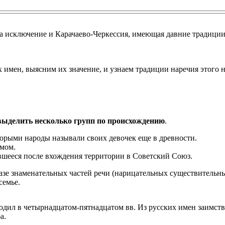
ала исключение и Карачаево-Черкессия, имеющая давние традици
х имен, выясним их значение, и узнаем традиции наречия этого
ыделить несколько групп по происхождению
.
торыми народы называли своих девочек еще в древности.
амом.
ившееся после вхождения территории в Советский Союз.
азе знаменательных частей речи (нарицательных существительны
семье.
ходил в четырнадцатом-пятнадцатом вв. Из русских имен заимст
а.