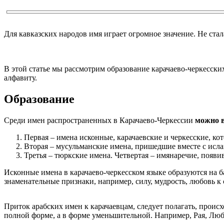
Для кавказских народов имя играет огромное значение. Не ст
В этой статье мы рассмотрим образование карачаево-черкесски
алфавиту.
Образование
Среди имен распространенных в Карачаево-Черкессии
можно в
Первая – имена исконные, карачаевские и черкесские, ко
Вторая – мусульманские имена, пришедшие вместе с исл
Третья – тюркские имена. Четвертая – имянаречие, появ
Исконные имена в карачаево-черкесском языке образуются на б
знаменательные признаки, например, силу, мудрость, любовь к 
Приток арабских имен к карачаевцам, следует полагать, проис
полной форме, а в форме уменьшительной. Например, Рая, Люб