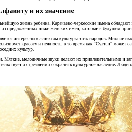
алфавиту и их значение
льнейшую жизнь ребенка. Карачаево-черкесские имена обладают 
 из предложенных ниже женских имен, которые в будущем принес
ляется интересным аспектом культуры этих народов. Многие име
изирует красоту и нежность, в то время как “Султан” может озн
оседних культур.
ии. Мягкие, мелодичные звуки делают их привлекательными и з
льствует о стремлении сохранить культурное наследие. Люди от