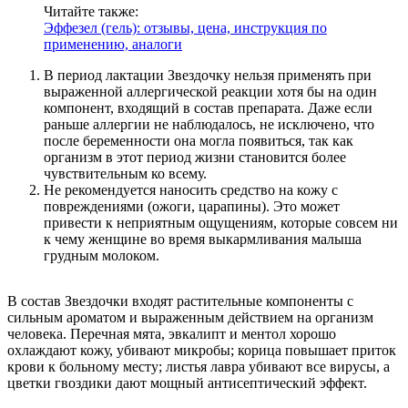
Читайте также:
Эффезел (гель): отзывы, цена, инструкция по
применению, аналоги
В период лактации Звездочку нельзя применять при
выраженной аллергической реакции хотя бы на один
компонент, входящий в состав препарата. Даже если
раньше аллергии не наблюдалось, не исключено, что
после беременности она могла появиться, так как
организм в этот период жизни становится более
чувствительным ко всему.
Не рекомендуется наносить средство на кожу с
повреждениями (ожоги, царапины). Это может
привести к неприятным ощущениям, которые совсем ни
к чему женщине во время выкармливания малыша
грудным молоком.
В состав Звездочки входят растительные компоненты с
сильным ароматом и выраженным действием на организм
человека. Перечная мята, эвкалипт и ментол хорошо
охлаждают кожу, убивают микробы; корица повышает приток
крови к больному месту; листья лавра убивают все вирусы, а
цветки гвоздики дают мощный антисептический эффект.