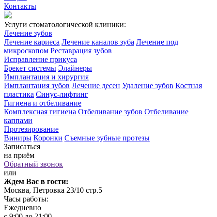
Контакты
Услуги стоматологической клиники:
Лечение зубов
Лечение кариеса
Лечение каналов зуба
Лечение под
микроскопом
Реставрация зубов
Исправление прикуса
Брекет системы
Элайнеры
Имплантация и хирургия
Имплантация зубов
Лечение десен
Удаление зубов
Костная
пластика
Синус-лифтинг
Гигиена и отбеливание
Комплексная гигиена
Отбеливание зубов
Отбеливание
каппами
Протезирование
Виниры
Коронки
Съемные зубные протезы
Записаться
на приём
Обратный звонок
или
Ждем Вас в гости:
Москва, Петровка 23/10 стр.5
Часы работы:
Ежедневно
с 9:00 до 21:00