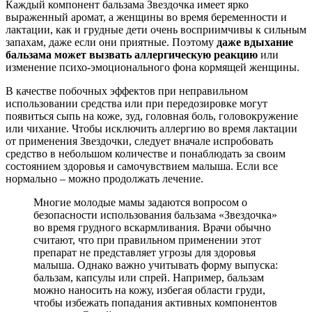
Каждый компонент бальзама Звездочка имеет ярко
выраженный аромат, а женщины во время беременности и
лактации, как и грудные дети очень восприимчивы к сильным
запахам, даже если они приятные. Поэтому
даже вдыхание
бальзама может вызвать аллергическую реакцию
или
изменение психо-эмоционального фона кормящей женщины.
В качестве побочных эффектов при неправильном
использовании средства или при передозировке могут
появиться сыпь на коже, зуд, головная боль, головокружение
или чихание. Чтобы исключить аллергию во время лактации
от применения Звездочки, следует вначале испробовать
средство в небольшом количестве и понаблюдать за своим
состоянием здоровья и самочувствием малыша. Если все
нормально – можно продолжать лечение.
Многие молодые мамы задаются вопросом о
безопасности использования бальзама «Звездочка»
во время грудного вскармливания. Врачи обычно
считают, что при правильном применении этот
препарат не представляет угрозы для здоровья
малыша. Однако важно учитывать форму выпуска:
бальзам, капсулы или спрей. Например, бальзам
можно наносить на кожу, избегая области груди,
чтобы избежать попадания активных компонентов