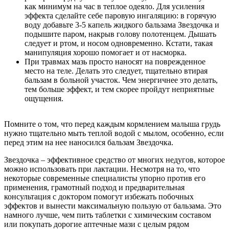
как минимум на час в теплое одеяло. Для усиления
эффекта сделайте себе паровую ингаляцию: в горячую
воду добавьте 3-5 капель жидкого бальзама Звездочка и
подышите паром, накрыв голову полотенцем. Дышать
следует и ртом, и носом одновременно. Кстати, такая
манипуляция хорошо помогает и от насморка.
При травмах мазь просто наносят на поврежденное
место на теле. Делать это следует, тщательно втирая
бальзам в больной участок. Чем энергичнее это делать,
тем больше эффект, и тем скорее пройдут неприятные
ощущения.
Помните о том, что перед каждым кормлением малыша грудь
нужно тщательно мыть теплой водой с мылом, особенно, если
перед этим на нее наносился бальзам Звездочка.
Звездочка – эффективное средство от многих недугов, которое
можно использовать при лактации. Несмотря на то, что
некоторые современные специалисты упорно против его
применения, грамотный подход и предварительная
консультация с доктором помогут избежать побочных
эффектов и вынести максимальную пользую от бальзама. Это
намного лучше, чем пить таблетки с химическим составом
или покупать дорогие аптечные мази с целым рядом