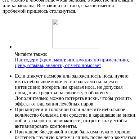
или карандаша. Все зависит от того, с какой именно
проблемой пришлось столкнуться.
Читайте также:
Пантодерм (крем, мазь): инструкция по применению,
цена, отзывы, аналоги, от чего помогает
Если атакует насморк или заложенность носа, нужно
взять небольшое количество бальзама пальцем и
интенсивно потереть им крылья носа, не допуская
попадания средства на слизистую оболочку.
Дополнительно можно потереть виски, чтобы усилить
эффект от вдыхания лечебных паров.
При мигрени и головной боли нанесите небольшое
количество бальзама или средства в карандаше на виски,
лоб и затылок по возможности, потрите кожу, чтобы
активизировать компоненты.
При кашле Звездочкой в виде бальзама нужно хорошо
растереть грудную клетку и спину, после чего закутаться