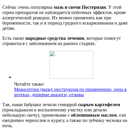
Сейчас очень популярны
мазь и свечи Постеризан
. У этой
серии препаратов не наблюдается побочных эффектов, кроме
аллергической реакции. Их можно применять как при
беременности, так и в период грудного вскармливания и даже
детям.
Есть также
народные средства лечения
, которые помогут
справиться с заболеванием на ранних стадиях.
Читайте также:
Микосептин (мазь): инструкция по применению, цена в
аптеках, дешевые аналоги, отзывы
Так, наши бабушки лечили геморрой
сырым картофелем
(прикладывали к воспаленному участку или делали
небольшую свечу), примочками с
облепиховым маслом
, ели
ежедневно чернослив и курагу, а также по зубчику чеснока на
ночь.