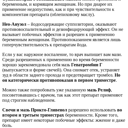
беременным, и кормящим женщинам. Но при диарее их
применение недопустимо, как и при чувствительности к
компонентам препарата (облепиховому маслу).
Нео-Анузол
– йодосодержащие суппозитории, оказывают
противовоспалительный и дезинфицирующий эффект. Он не
вызывает побочных эффектов и разрешен к применению
беременным женщинам. Противопоказанием является лишь
гиперчувствительность к препаратам йода.
Если у вас наружное воспаление, то врач выпишет вам мази.
Среди разрешенных к применению во время беременности
хорошо зарекомендовала себя мазь
Гепатромбин Г
(выпускается и форме свечей). Она снимает отек, устраняет
зуд в области заднего прохода и предотвращает тромбоз.
Но
он категорически противопоказан в первом триместре
.
Можно также попробовать уже указанную
мазь Релиф
,
посоветовавшись с врачом, так как этот препарат применяют
под строгим наблюдением.
Свечи и мазь Прокто-Гливенол
разрешено использовать
во
втором и третьем триместрах
беременности. Кроме того,
препарат имеет некоторые побочные эффекты: жжение и даже
боль.