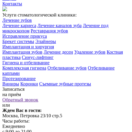
Контакты
Услуги стоматологической клиники:
Лечение зубов
Лечение кариеса
Лечение каналов зуба
Лечение под
микроскопом
Реставрация зубов
Исправление прикуса
Брекет системы
Элайнеры
Имплантация и хирургия
Имплантация зубов
Лечение десен
Удаление зубов
Костная
пластика
Синус-лифтинг
Гигиена и отбеливание
Комплексная гигиена
Отбеливание зубов
Отбеливание
каппами
Протезирование
Виниры
Коронки
Съемные зубные протезы
Записаться
на приём
Обратный звонок
или
Ждем Вас в гости:
Москва, Петровка 23/10 стр.5
Часы работы:
Ежедневно
с 9:00 до 21:00