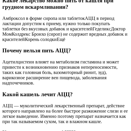
Какое лекарство можно пить от кашля при
грудном вскармливании?
Амброксол в форме сиропа или таблетокАЦЦ в период
лактации допустим к приему, нужно только покупать
таблетки без вкусовых добавок и красителейГеделиксДоктор
МомКолдрекс Бронхо (сироп) не содержит вредных добавок и
красителейКорень солодкиЕщё
Почему нельзя пить АЦЦ?
Ацетилцистеин влияет на метаболизм гистамина и может
привести к возникновению признаков непереносимости,
таких как головная боль, вазомоторный ринит, зуд),
варикозное расширение вен пищевода, заболевания
надпочечников.
Какой кашель лечит АЦЦ?
АЦЦ — муколитический лекарственный препарат, действие
которого направлено на более быстрое разжижение слизи и ее
легкое выведение. Именно поэтому препарат назначается как
при так называемом сухом, так и влажном кашле.