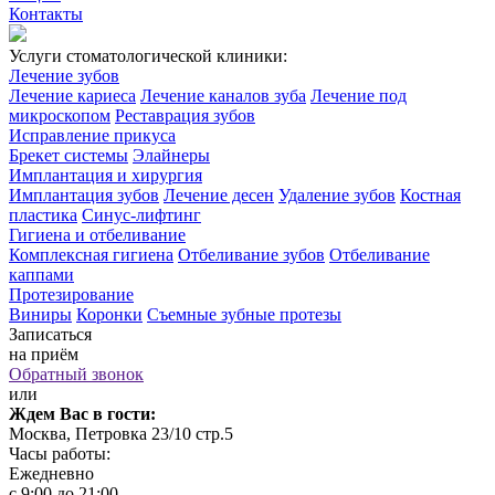
Контакты
Услуги стоматологической клиники:
Лечение зубов
Лечение кариеса
Лечение каналов зуба
Лечение под
микроскопом
Реставрация зубов
Исправление прикуса
Брекет системы
Элайнеры
Имплантация и хирургия
Имплантация зубов
Лечение десен
Удаление зубов
Костная
пластика
Синус-лифтинг
Гигиена и отбеливание
Комплексная гигиена
Отбеливание зубов
Отбеливание
каппами
Протезирование
Виниры
Коронки
Съемные зубные протезы
Записаться
на приём
Обратный звонок
или
Ждем Вас в гости:
Москва, Петровка 23/10 стр.5
Часы работы:
Ежедневно
с 9:00 до 21:00