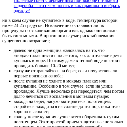
Полезные советы беременным при выборе стильного
гардероба – что с чем носить и как правильно выбрать
одежду?
ни в коем случае не купайтесь в воде, температура которой
ниже 23-25 градусов. Исключение составляют лишь
процедуры по закаливанию организма, однако они должны
быть системными. В противном случае риск заболевания
существенно возрастает;
далеко не одна женщина жаловалась на то, что
«подхватила» цистит после того, как длительное время
купалась в море. Поэтому даже в теплой воде не стоит
проводить больше 10-20 минут;
сразу же отправляйтесь на берег, если почувствовали
первые признаки озноба;
после купания не ходите в мокрых плавках или
купальнике. Особенно в том случае, если на улице
прохладно. Лучше несколько раз переодеться, чем потом
долго лечиться от воспаления в мочевом пузыре;
выходя на берег, насухо вытирайтесь полотенцем,
старайтесь находиться на солнце до тех пор, пока тело
хорошо высохнет;
голову после купания лучше всего оборачивать сухим
полотенцем. Этот простой прием защитит вас не только
от цистита, но и от простудных заболеваний;