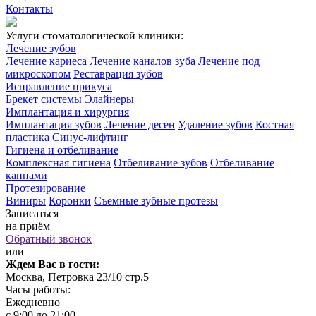
Контакты
Услуги стоматологической клиники:
Лечение зубов
Лечение кариеса
Лечение каналов зуба
Лечение под
микроскопом
Реставрация зубов
Исправление прикуса
Брекет системы
Элайнеры
Имплантация и хирургия
Имплантация зубов
Лечение десен
Удаление зубов
Костная
пластика
Синус-лифтинг
Гигиена и отбеливание
Комплексная гигиена
Отбеливание зубов
Отбеливание
каппами
Протезирование
Виниры
Коронки
Съемные зубные протезы
Записаться
на приём
Обратный звонок
или
Ждем Вас в гости:
Москва, Петровка 23/10 стр.5
Часы работы:
Ежедневно
с 9:00 до 21:00