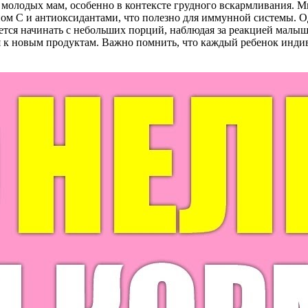
 молодых мам, особенно в контексте грудного вскармливания. 
ном C и антиоксидантами, что полезно для иммунной системы. О
ется начинать с небольших порций, наблюдая за реакцией малы
ся к новым продуктам. Важно помнить, что каждый ребенок индив