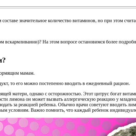
 составе значительное количество витаминов, но при этом счит
вскармливании)? На этом вопросе остановимся более подробно,
и?
кормящим мамам.
дукт, то его можно постепенно вводить в ежедневный рацион.
ящей матери, однако с осторожностью. Этот цитрус богат витам
ости лимона он может вызвать аллергическую реакцию у младен
дать за реакцией ребенка. Обычно врачи советуют вводить лимон
вым условиям. Важно помнить, что каждый ребенок индивидуале