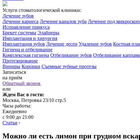
Услуги стоматологической клиники:
Лечение зубов
Лечение кариеса
Лечение каналов зуба
Лечение под микроско
Исправление прикуса
Брекет системы
Элайнеры
Имплантация и хирургия
Имплантация зубов
Лечение десен
Удаление зубов
Костная пла
Гигиена и отбеливание
Комплексная гигиена
Отбеливание зубов
Отбеливание каппам
Протезирование
Виниры
Коронки
Съемные зубные протезы
Записаться
на приём
Обратный звонок
или
Ждем Вас в гости:
Москва, Петровка 23/10 стр.5
Часы работы:
Ежедневно
с 9:00 до 21:00
Статьи
›
Можно ли есть лимон при грудном вска