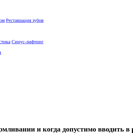
пом
Реставрация зубов
стика
Синус-лифтинг
и
рмливании и когда допустимо вводить в 