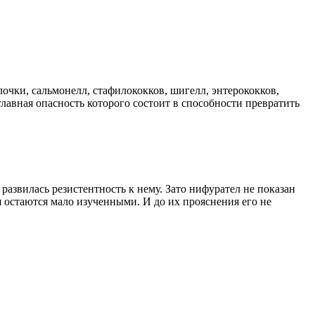
очки, сальмонелл, стафилококков, шигелл, энтерококков,
лавная опасность которого состоит в способности превратить
развилась резистентность к нему. Зато нифурател не показан
я остаются мало изученными. И до их прояснения его не