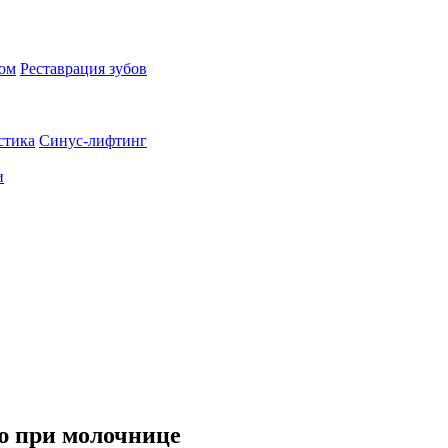
пом
Реставрация зубов
стика
Синус-лифтинг
и
ю при молочнице