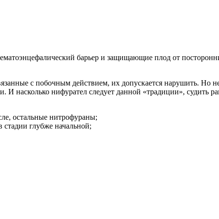
гематоэнцефалический барьер и защищающие плод от посторонни
.
вязанные с побочным действием, их допускается нарушить. Но н
и. И насколько нифурател следует данной «традиции», судить р
сле, остальные нитрофураны;
 стадии глубже начальной;