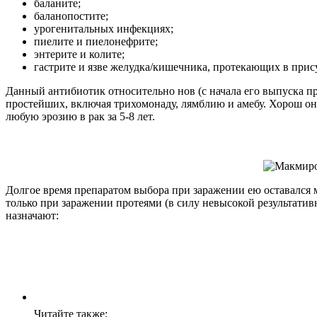
баланите;
баланопостите;
урогенитальных инфекциях;
пиелите и пиелонефрите;
энтерите и колите;
гастрите и язве желудка/кишечника, протекающих в прису
Данный антибиотик относительно нов (с начала его выпуска пр
простейших, включая трихомонаду, лямблию и амебу. Хорош он 
любую эрозию в рак за 5-8 лет.
Долгое время препаратом выбора при заражении ею оставался ме
только при заражении протеями (в силу невысокой результатив
назначают:
Читайте также: