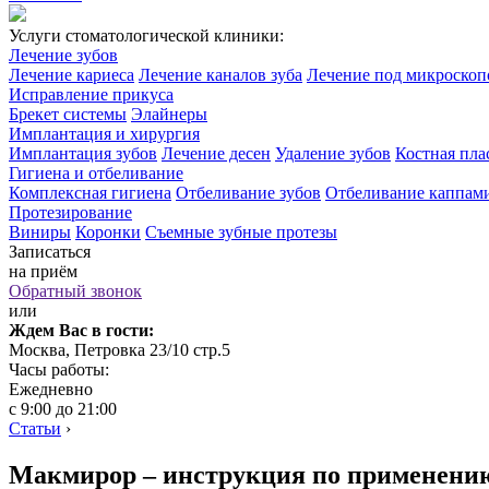
Услуги стоматологической клиники:
Лечение зубов
Лечение кариеса
Лечение каналов зуба
Лечение под микроско
Исправление прикуса
Брекет системы
Элайнеры
Имплантация и хирургия
Имплантация зубов
Лечение десен
Удаление зубов
Костная пла
Гигиена и отбеливание
Комплексная гигиена
Отбеливание зубов
Отбеливание каппам
Протезирование
Виниры
Коронки
Съемные зубные протезы
Записаться
на приём
Обратный звонок
или
Ждем Вас в гости:
Москва, Петровка 23/10 стр.5
Часы работы:
Ежедневно
с 9:00 до 21:00
Статьи
›
Макмирор – инструкция по применени