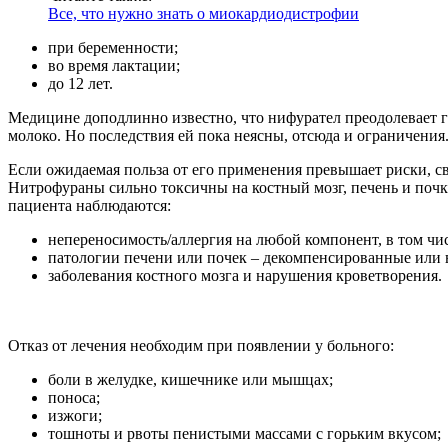
Все, что нужно знать о миокардиодистрофии
при беременности;
во время лактации;
до 12 лет.
Медицине доподлинно известно, что нифурател преодолевает 
молоко. Но последствия ей пока неясны, отсюда и ограничения
Если ожидаемая польза от его применения превышает риски, с
Нитрофураны сильно токсичны на костный мозг, печень и почк
пациента наблюдаются:
непереносимость/аллергия на любой компонент, в том чи
патологии печени или почек – декомпенсированные или в
заболевания костного мозга и нарушения кроветворения.
Отказ от лечения необходим при появлении у больного:
боли в желудке, кишечнике или мышцах;
поноса;
изжоги;
тошноты и рвоты пенистыми массами с горьким вкусом;