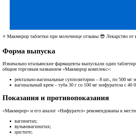
⭐ Макмирор таблетки при молочнице отзывы 😎 Лекарство от
Форма выпуска
Изначально итальянские фармацевты выпускали один таблетиро
общим торговым названием «Макмирор комплекс»:
ректально-вагинальные суппозитории – 8 шт., по 500 мг
вагинальный крем – туба 30 г со 100 мг нифуратела с 40 
Показания и противопоказания
«Макмирор» и его аналог «Нифурател» рекомендованы к мест
вагинитах;
вульвовагинитах;
цистите;