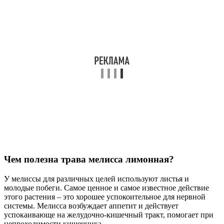
Чем полезна трава мелисса лимонная?
У мелиссы для различных целей используют листья и
молодые побеги. Самое ценное и самое известное действие
этого растения – это хорошее успокоительное для нервной
системы. Мелисса возбуждает аппетит и действует
успокаивающе на желудочно-кишечный тракт, помогает при
непроходимости кишечника.
Кому нельзя пить чай из мелиссы?
Чаще всего листья мелиссы употребляют в виде чая. Такой
напиток оказывает мочегонное действие. Это позволяет
снизить отечность и избавиться от лишней жидкости. Однако
с осторожностью стоит употреблять беременным и
диабетикам.
Советы
СОВЕТ №1
Перед введением лимонной травы в свой рацион,
проконсультируйтесь с врачом или педиатром, особенно если
у вас есть аллергии или хронические заболевания. Это