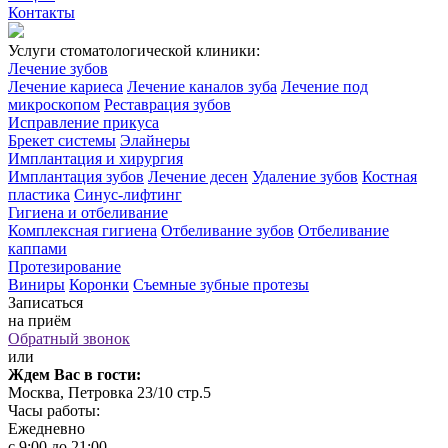
Контакты
Услуги стоматологической клиники:
Лечение зубов
Лечение кариеса
Лечение каналов зуба
Лечение под
микроскопом
Реставрация зубов
Исправление прикуса
Брекет системы
Элайнеры
Имплантация и хирургия
Имплантация зубов
Лечение десен
Удаление зубов
Костная
пластика
Синус-лифтинг
Гигиена и отбеливание
Комплексная гигиена
Отбеливание зубов
Отбеливание
каппами
Протезирование
Виниры
Коронки
Съемные зубные протезы
Записаться
на приём
Обратный звонок
или
Ждем Вас в гости:
Москва, Петровка 23/10 стр.5
Часы работы:
Ежедневно
с 9:00 до 21:00