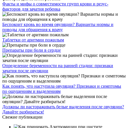
Как и чем лечится тригонит мочевого пузыря
Какой должна быть норма кислотности мочи
Услуги клиники
О клинике
Врачи
Цены
Отзывы
Акции
Контакты
г. Москва:
ул. Петровка 23/10 стр. 5
Трубная, Чеховская
Проложить маршрут
Запишитесь на приём
© 2022 Коренной житель.
Лицензия клиники
Реквизиты организации
Обработка персональных данных
Политика
конфиценциальности