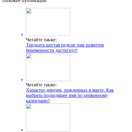
Разрешено ли есть свеклу в первый месяц после
родов при грудном вскармливании?
Добавить комментарий
Популярные статьи
Факты и мифы о совместимости групп крови и резус-
факторов для зачатия ребенка
Беспокоит кровь во время овуляции? Варианты нормы и
поводы для обращения к врачу
Таблетки от аритмии пожилым
Препараты при боли в сердце