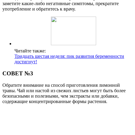
безопасными и полезными, чем экстракты или добавки,
содержащие концентрированные формы растения.
СОВЕТ №4
Следите за общим состоянием здоровья и самочувствием во
время грудного вскармливания. Если вы замечаете изменения
в поведении или здоровье ребенка после введения лимонной
травы в свой рацион, стоит пересмотреть его использование.
Поделиться
Отправить
Класснуть
Твитнуть
Похожие публикации
Читайте также:
Тридцать шестая неделя: пик развития
беременности достигнут!