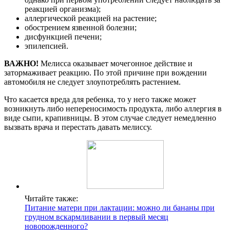
реакцией организма);
аллергической реакцией на растение;
обострением язвенной болезни;
дисфункцией печени;
эпилепсией.
ВАЖНО!
Мелисса оказывает мочегонное действие и
затормаживает реакцию. По этой причине при вождении
автомобиля не следует злоупотреблять растением.
Что касается вреда для ребенка, то у него также может
возникнуть либо непереносимость продукта, либо аллергия в
виде сыпи, крапивницы. В этом случае следует немедленно
вызвать врача и перестать давать мелиссу.
Читайте также:
Питание матери при лактации: можно ли бананы при
грудном вскармливании в первый месяц
новорожденного?