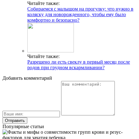
Определение беременности на ранней стадии: признаки
зачатия после овуляции
Как понять, что наступила овуляция? Признаки и симптомы
по ощущениям и выделениям
Должны ли настораживать белые выделения после овуляции?
Давайте разбираться!
Свежие публикации
Как принимать Азитромицин при цистите
Как лечится опухоль мочевого пузыря у мужчин и
каковы прогнозы
Каким должно быть лечение мочекаменной болезни у
женщин