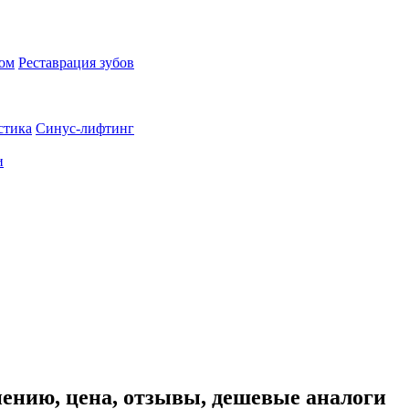
пом
Реставрация зубов
стика
Синус-лифтинг
и
ению, цена, отзывы, дешевые аналоги