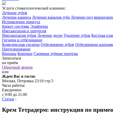
Услуги стоматологической клиники:
Лечение зубов
Лечение кариеса
Лечение каналов зуба
Лечение под микроско
Исправление прикуса
Брекет системы
Элайнеры
Имплантация и хирургия
Имплантация зубов
Лечение десен
Удаление зубов
Костная пла
Гигиена и отбеливание
Комплексная гигиена
Отбеливание зубов
Отбеливание каппам
Протезирование
Виниры
Коронки
Съемные зубные протезы
Записаться
на приём
Обратный звонок
или
Ждем Вас в гости:
Москва, Петровка 23/10 стр.5
Часы работы:
Ежедневно
с 9:00 до 21:00
Статьи
›
Крем Тетрадерм: инструкция по примен