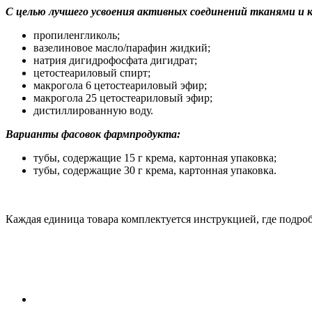
С целью лучшего усвоения активных соединений тканями и 
пропиленгликоль;
вазелиновое масло/парафин жидкий;
натрия дигидрофосфата дигидрат;
цетостеариловый спирт;
макрогола 6 цетостеариловый эфир;
макрогола 25 цетостеариловый эфир;
дистиллированную воду.
Варианты фасовок фармпродукта:
тубы, содержащие 15 г крема, картонная упаковка;
тубы, содержащие 30 г крема, картонная упаковка.
Каждая единица товара комплектуется инструкцией, где подроб