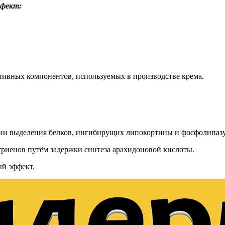
ффект:
ктивных компонентов, используемых в производстве крема.
ии выделения белков, ингибирущих липокортины и фосфолипазу
триенов путём задержки синтеза арахидоновой кислоты.
й эффект.