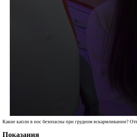
Какие капли в нос безопасны при грудном вскармливании? Отв
Показания