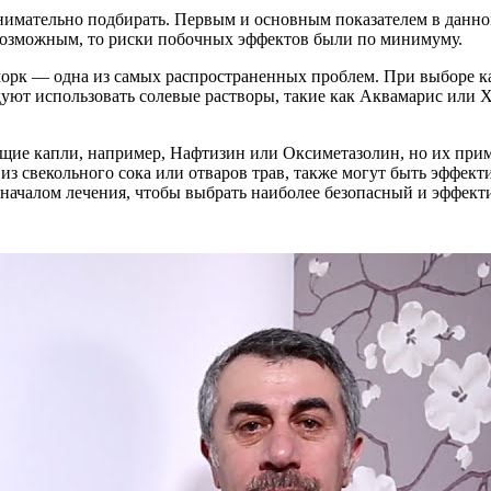
внимательно подбирать. Первым и основным показателем в данно
евозможным, то риски побочных эффектов были по минимуму.
орк — одна из самых распространенных проблем. При выборе ка
дуют использовать солевые растворы, такие как Аквамарис или
ие капли, например, Нафтизин или Оксиметазолин, но их прим
 из свекольного сока или отваров трав, также могут быть эффе
д началом лечения, чтобы выбрать наиболее безопасный и эффект