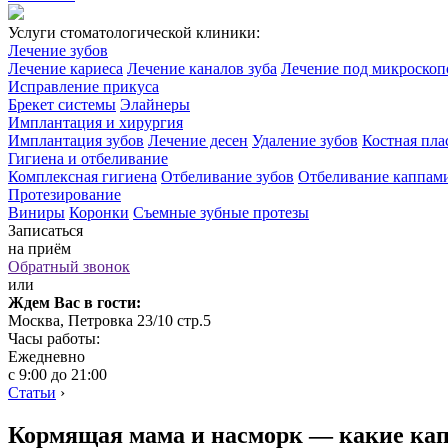
Услуги стоматологической клиники:
Лечение зубов
Лечение кариеса
Лечение каналов зуба
Лечение под микроско
Исправление прикуса
Брекет системы
Элайнеры
Имплантация и хирургия
Имплантация зубов
Лечение десен
Удаление зубов
Костная пла
Гигиена и отбеливание
Комплексная гигиена
Отбеливание зубов
Отбеливание каппам
Протезирование
Виниры
Коронки
Съемные зубные протезы
Записаться
на приём
Обратный звонок
или
Ждем Вас в гости:
Москва, Петровка 23/10 стр.5
Часы работы:
Ежедневно
с 9:00 до 21:00
Статьи
›
Кормящая мама и насморк — какие кап