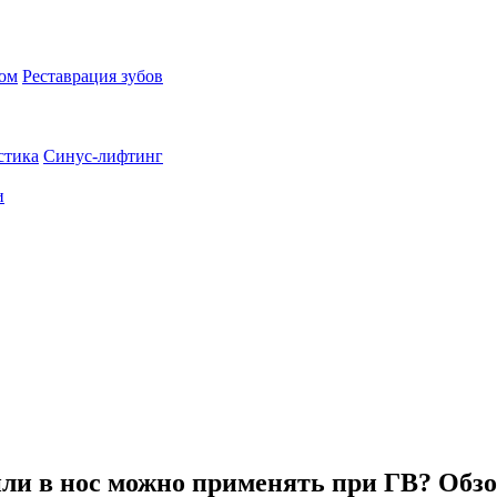
пом
Реставрация зубов
стика
Синус-лифтинг
и
ли в нос можно применять при ГВ? Обз