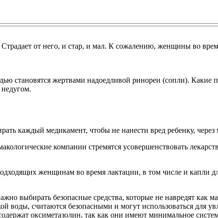
. Страдает от него, и стар, и мал. К сожалению, женщины во вре
дью становятся жертвами надоедливой ринореи (сопли). Какие 
 недугом.
ать каждый медикамент, чтобы не нанести вред ребенку, через 
макологические компании стремятся усовершенствовать лекарс
дходящих женщинам во время лактации, в том числе и капли д
жно выбирать безопасные средства, которые не навредят как мат
кой воды, считаются безопасными и могут использоваться для у
содержат оксиметазолин, так как они имеют минимальное систем