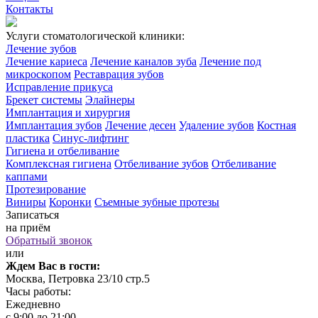
Контакты
Услуги стоматологической клиники:
Лечение зубов
Лечение кариеса
Лечение каналов зуба
Лечение под
микроскопом
Реставрация зубов
Исправление прикуса
Брекет системы
Элайнеры
Имплантация и хирургия
Имплантация зубов
Лечение десен
Удаление зубов
Костная
пластика
Синус-лифтинг
Гигиена и отбеливание
Комплексная гигиена
Отбеливание зубов
Отбеливание
каппами
Протезирование
Виниры
Коронки
Съемные зубные протезы
Записаться
на приём
Обратный звонок
или
Ждем Вас в гости:
Москва, Петровка 23/10 стр.5
Часы работы:
Ежедневно
с 9:00 до 21:00