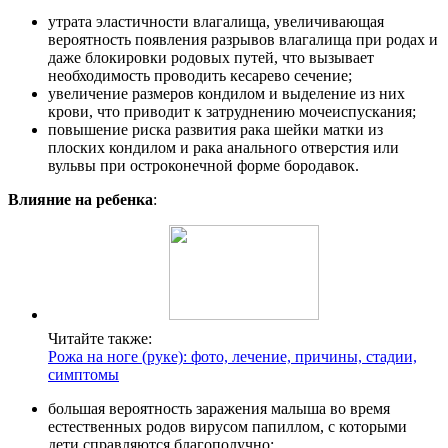
утрата эластичности влагалища, увеличивающая
вероятность появления разрывов влагалища при родах и
даже блокировки родовых путей, что вызывает
необходимость проводить кесарево сечение;
увеличение размеров кондилом и выделение из них
крови, что приводит к затруднению мочеиспускания;
повышение риска развития рака шейки матки из
плоских кондилом и рака анального отверстия или
вульвы при остроконечной форме бородавок.
Влияние на ребенка
:
Читайте также:
Рожа на ноге (руке): фото, лечение, причины, стадии,
симптомы
большая вероятность заражения малыша во время
естественных родов вирусом папиллом, с которыми
дети справляются благополучно;