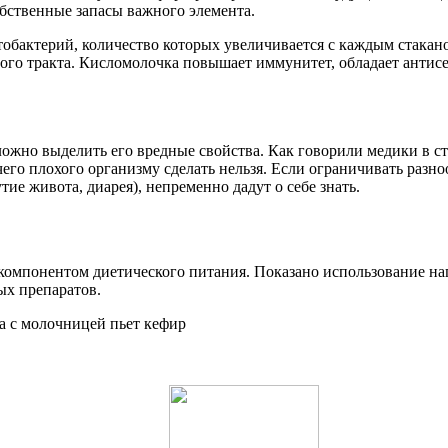
бственные запасы важного элемента.
тобактерий, количество которых увеличивается с каждым стакан
о тракта. Кисломолочка повышает иммунитет, обладает антисе
жно выделить его вредные свойства. Как говорили медики в стар
го плохого организму сделать нельзя. Если ограничивать разноо
ие живота, диарея), непременно дадут о себе знать.
омпонентом диетического питания. Показано использование нап
ых препаратов.