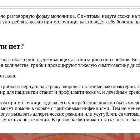
ело разговорную форму молочница. Симптомы недуга схожи на 
употреблять кефир при молочнице, как поведет себя болезнь пр
ли нет?
е лактобактерий, сдерживающих активизацию спор грибков. Есл
 в количестве, грибки провоцируют тяжелую симптоматику дисб
 грибки и вернуть на стражу здоровья полезные лактобактерии. 
фир для пациентки станет и профилактическим, и лечебным сред
том при молочнице, однако его употребление должно быть умер
могут помочь в борьбе с грибковыми инфекциями. Тем не менее
огут вызывать аллергические реакции или усугублять симптом
возможных осложнений. В целом, кефир может стать частью сбал