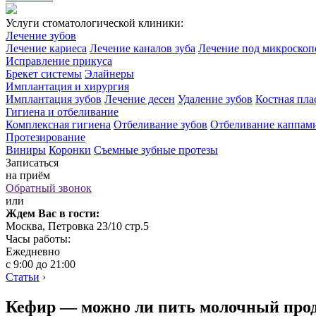
Услуги стоматологической клиники:
Лечение зубов
Лечение кариеса
Лечение каналов зуба
Лечение под микроско
Исправление прикуса
Брекет системы
Элайнеры
Имплантация и хирургия
Имплантация зубов
Лечение десен
Удаление зубов
Костная пла
Гигиена и отбеливание
Комплексная гигиена
Отбеливание зубов
Отбеливание каппам
Протезирование
Виниры
Коронки
Съемные зубные протезы
Записаться
на приём
Обратный звонок
или
Ждем Вас в гости:
Москва, Петровка 23/10 стр.5
Часы работы:
Ежедневно
с 9:00 до 21:00
Статьи
›
Кефир — можно ли пить молочный прод