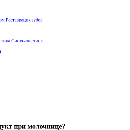
пом
Реставрация зубов
стика
Синус-лифтинг
и
укт при молочнице?