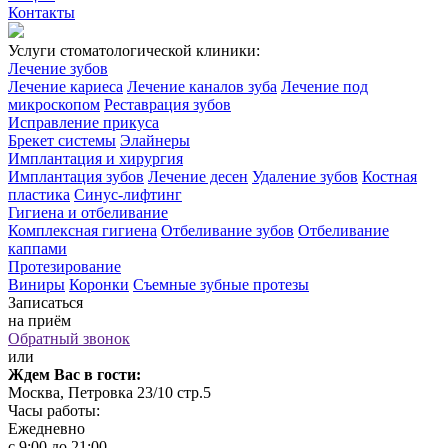
Контакты
Услуги стоматологической клиники:
Лечение зубов
Лечение кариеса
Лечение каналов зуба
Лечение под
микроскопом
Реставрация зубов
Исправление прикуса
Брекет системы
Элайнеры
Имплантация и хирургия
Имплантация зубов
Лечение десен
Удаление зубов
Костная
пластика
Синус-лифтинг
Гигиена и отбеливание
Комплексная гигиена
Отбеливание зубов
Отбеливание
каппами
Протезирование
Виниры
Коронки
Съемные зубные протезы
Записаться
на приём
Обратный звонок
или
Ждем Вас в гости:
Москва, Петровка 23/10 стр.5
Часы работы:
Ежедневно
с 9:00 до 21:00