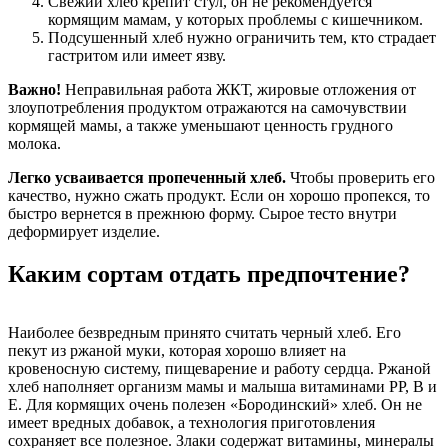
Свежий хлеб крепит стул, он не рекомендуется
кормящим мамам, у которых проблемы с кишечником.
Подсушенный хлеб нужно ограничить тем, кто страдает
гастритом или имеет язву.
Важно!
Неправильная работа ЖКТ, жировые отложения от
злоупотребления продуктом отражаются на самочувствии
кормящей мамы, а также уменьшают ценность грудного
молока.
Легко усваивается пропеченный хлеб.
Чтобы проверить его
качество, нужно сжать продукт. Если он хорошо пропекся, то
быстро вернется в прежнюю форму. Сырое тесто внутри
деформирует изделие.
Каким сортам отдать предпочтение?
Наиболее безвредным принято считать черный хлеб. Его
пекут из ржаной муки, которая хорошо влияет на
кровеносную систему, пищеварение и работу сердца. Ржаной
хлеб наполняет организм мамы и малыша витаминами РР, В и
Е. Для кормящих очень полезен «Бородинский» хлеб. Он не
имеет вредных добавок, а технология приготовления
сохраняет все полезное. Злаки содержат витамины, минералы