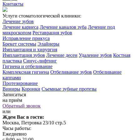
Контакты
Услуги стоматологической клиники:
Лечение зубов
Лечение кариеса
Лечение каналов зуба
Лечение под
микроскопом
Реставрация зубов
Исправление прикуса
Брекет системы
Элайнеры
Имплантация и хирургия
Имплантация зубов
Лечение десен
Удаление зубов
Костная
пластика
Синус-лифтинг
Гигиена и отбеливание
Комплексная гигиена
Отбеливание зубов
Отбеливание
каппами
Протезирование
Виниры
Коронки
Съемные зубные протезы
Записаться
на приём
Обратный звонок
или
Ждем Вас в гости:
Москва, Петровка 23/10 стр.5
Часы работы:
Ежедневно
с 9:00 до 21:00