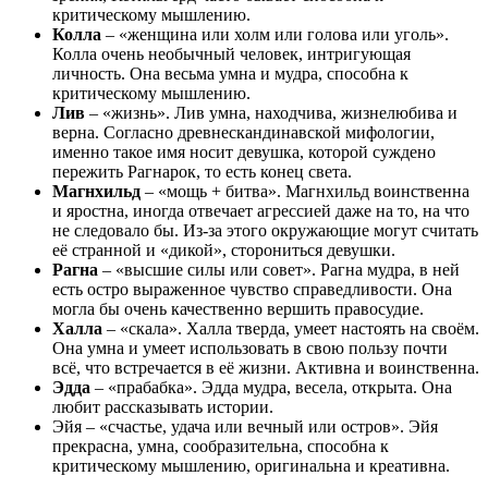
критическому мышлению.
Колла
– «женщина или холм или голова или уголь».
Колла очень необычный человек, интригующая
личность. Она весьма умна и мудра, способна к
критическому мышлению.
Лив
– «жизнь». Лив умна, находчива, жизнелюбива и
верна. Согласно древнескандинавской мифологии,
именно такое имя носит девушка, которой суждено
пережить Рагнарок, то есть конец света.
Магнхильд
– «мощь + битва». Магнхильд воинственна
и яростна, иногда отвечает агрессией даже на то, на что
не следовало бы. Из-за этого окружающие могут считать
её странной и «дикой», сторониться девушки.
Рагна
– «высшие силы или совет». Рагна мудра, в ней
есть остро выраженное чувство справедливости. Она
могла бы очень качественно вершить правосудие.
Халла
– «скала». Халла тверда, умеет настоять на своём.
Она умна и умеет использовать в свою пользу почти
всё, что встречается в её жизни. Активна и воинственна.
Эдда
– «прабабка». Эдда мудра, весела, открыта. Она
любит рассказывать истории.
Эйя – «счастье, удача или вечный или остров». Эйя
прекрасна, умна, сообразительна, способна к
критическому мышлению, оригинальна и креативна.