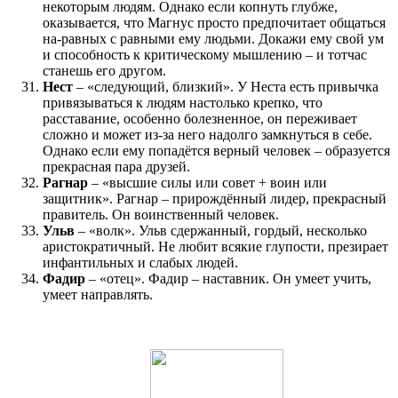
некоторым людям. Однако если копнуть глубже,
оказывается, что Магнус просто предпочитает общаться
на-равных с равными ему людьми. Докажи ему свой ум
и способность к критическому мышлению – и тотчас
станешь его другом.
Нест
– «следующий, близкий». У Неста есть привычка
привязываться к людям настолько крепко, что
расставание, особенно болезненное, он переживает
сложно и может из-за него надолго замкнуться в себе.
Однако если ему попадётся верный человек – образуется
прекрасная пара друзей.
Рагнар
– «высшие силы или совет + воин или
защитник». Рагнар – прирождённый лидер, прекрасный
правитель. Он воинственный человек.
Ульв
– «волк». Ульв сдержанный, гордый, несколько
аристократичный. Не любит всякие глупости, презирает
инфантильных и слабых людей.
Фадир
– «отец». Фадир – наставник. Он умеет учить,
умеет направлять.