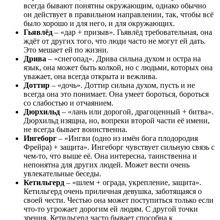
всегда бывают понятны окружающим, однако обычно
он действует в правильном направлении, так, чтобы всё
было хорошо и для него, и для окружающих.
Гьявлёд
– «дар + призыв». Гьявлёд требовательная, она
ждёт от других того, что люди часто не могут ей дать.
Это мешает ей по жизни.
Дрива
– «снегопад». Дрива сильна духом и остра на
язык, она может быть колкой, но с людьми, которых она
уважает, она всегда открыта и вежлива.
Доттир
– «дочь». Доттир сильна духом, пусть и не
всегда она это понимает. Она умеет бороться, бороться
со слабостью и отчаянием.
Дюрхильд
– «лань или дорогой, драгоценный + битва».
Дюрхильд изящна, но, вопреки второй части её имени,
не всегда бывает воинственна.
Ингеборг
– «Ингви (одно из имён бога плодородия
Фрейра) + защита». Ингеборг чувствует сильную связь с
чем-то, что выше её. Она интересна, таинственна и
непонятна для других людей. Может вести очень
увлекательные беседы.
Кетильгерд
– «шлем + ограда, укрепление, защита».
Кетильгерд очень приличная девушка, заботящаяся о
своей чести. Честью она может поступиться только если
что-то угрожает дорогим ей людям. С другой точки
зрения, Кетильгерд часто бывает способна к