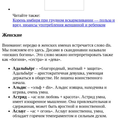
Читайте также:
Корень имбиря при грудном вскармливании — польза и
вред, нюансы употребления женщиной и ребенком
Женские
Внимание: нередко в женских именах встречается слово dis.
Мы поясняем его здесь. Дисами в скандинавии называли
«низших богинь». Это слово можно интерпретировать также
как «богиня», «сестра» и «дева».
Адальбьёрг
– «благородный, знатный + защита».
Адальбьёрг – аристократичная девушка, умеющая
держаться в обществе. Не лишена воинственного
начала.
Альдис
– «эльф + dis». Альдис изящна, находчива и
игрива, очень умна.
Астрид
– «ас или любовь + красота». Астрид умна,
имеет изощренное мышление. Она привлекательная и
сдержанная, может быть яростной и воинственной.
Аслауг
– «ас + огонь». Аслауг воинственна, умна,
обладает горячим темпераментом и сильным духом.