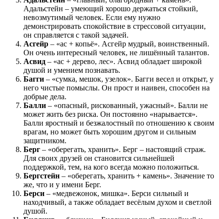
Адальстейн – умеющий хорошо держаться стойкий,
невозмутимый человек. Если ему нужно
демонстрировать спокойствие в стрессовой ситуации,
он справляется с такой задачей.
Асгейр
– «ас + копьё». Асгейр мудрый, воинственный.
Он очень интересный человек, не лишённый талантов.
Асвид
– «ас + дерево, лес». Асвид обладает широкой
душой и умением познавать.
Багги
– «сумка, мешок, узелок». Багги весел и открыт, у
него чистые помыслы. Он прост и наивен, способен на
добрые дела.
Балли
– «опасный, рискованный, ужасный». Балли не
может жить без риска. Он постоянно «нарывается».
Балли яростный и безжалостный по отношению к своим
врагам, но может быть хорошим другом и сильным
защитником.
Берг
– «оберегать, хранить». Берг – настоящий страж.
Для своих друзей он становится сильнейшей
поддержкой, тем, на кого всегда можно положиться.
Бергстейн
– «оберегать, хранить + камень». Значение то
же, что и у имени Берг.
Берси
– «медвежонок, мишка». Берси сильный и
находчивый, а также обладает весёлым духом и светлой
душой.