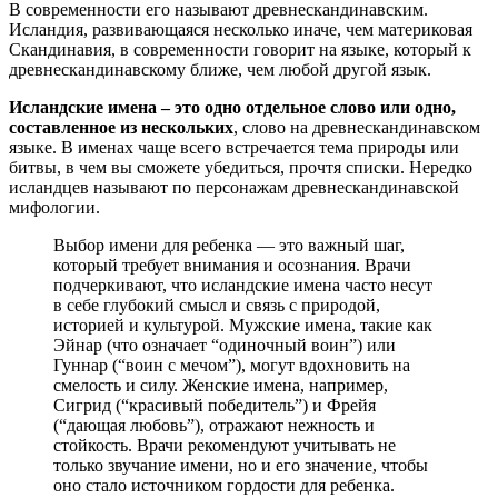
В современности его называют древнескандинавским.
Исландия, развивающаяся несколько иначе, чем материковая
Скандинавия, в современности говорит на языке, который к
древнескандинавскому ближе, чем любой другой язык.
Исландские имена – это одно отдельное слово или одно,
составленное из нескольких
, слово на древнескандинавском
языке. В именах чаще всего встречается тема природы или
битвы, в чем вы сможете убедиться, прочтя списки. Нередко
исландцев называют по персонажам древнескандинавской
мифологии.
Выбор имени для ребенка — это важный шаг,
который требует внимания и осознания. Врачи
подчеркивают, что исландские имена часто несут
в себе глубокий смысл и связь с природой,
историей и культурой. Мужские имена, такие как
Эйнар (что означает “одиночный воин”) или
Гуннар (“воин с мечом”), могут вдохновить на
смелость и силу. Женские имена, например,
Сигрид (“красивый победитель”) и Фрейя
(“дающая любовь”), отражают нежность и
стойкость. Врачи рекомендуют учитывать не
только звучание имени, но и его значение, чтобы
оно стало источником гордости для ребенка.