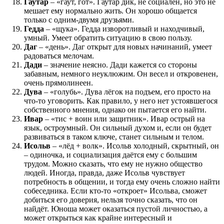
Гаутар
– «гаут, гот». Гаутар дик, не социален, но это не
мешает ему нормально жить. Он хорошо общается
только с одним-двумя друзьями.
Гедда
– «щука». Гедда изворотливый и находчивый,
умный. Умеет обратить ситуацию в свою пользу.
Даг
– «день». Даг открыт для новых начинаний, умеет
радоваться мелочам.
Дади
– значение неясно. Дади кажется со стороны
забавным, немного неуклюжим. Он весел и откровенен,
очень прямолинеен.
Дува
– «голубь». Дува лёгок на подъем, его просто на
что-то уговорить. Как правило, у него нет устоявшегося
собственного мнения, однако он пытается его найти.
Ивар
– «тис + воин или защитник». Ивар острый на
язык, остроумный. Он сильный духом и, если он будет
развиваться в таком ключе, станет сильным и телом.
Исольв
– «лёд + волк». Исольв холодный, скрытный, он
– одиночка, и социализация даётся ему с большим
трудом. Можно сказать, что ему не нужно общество
людей. Иногда, правда, даже Исольв чувствует
потребность в общении, и тогда ему очень сложно найти
собеседника. Если кто-то «откроет» Исольва, сможет
добиться его доверия, нельзя точно сказать, что он
найдёт. Юноша может оказаться пустой личностью, а
может открыться как крайне интересный и