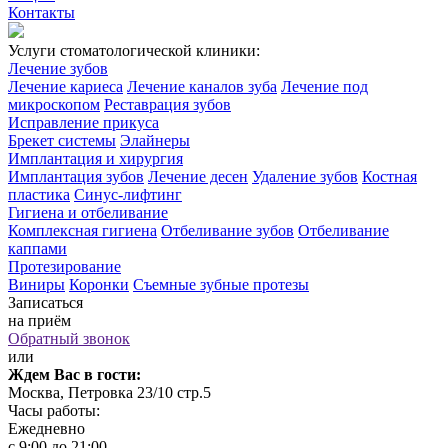
Контакты
Услуги стоматологической клиники:
Лечение зубов
Лечение кариеса
Лечение каналов зуба
Лечение под
микроскопом
Реставрация зубов
Исправление прикуса
Брекет системы
Элайнеры
Имплантация и хирургия
Имплантация зубов
Лечение десен
Удаление зубов
Костная
пластика
Синус-лифтинг
Гигиена и отбеливание
Комплексная гигиена
Отбеливание зубов
Отбеливание
каппами
Протезирование
Виниры
Коронки
Съемные зубные протезы
Записаться
на приём
Обратный звонок
или
Ждем Вас в гости:
Москва, Петровка 23/10 стр.5
Часы работы:
Ежедневно
с 9:00 до 21:00