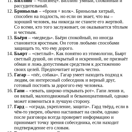
Биллинг
– «близнец». Биллинг умный, спокойный и
рассудительный.
Бриньольв
– «броня + волк». Бриньольв хитрый,
способен на подлость, но если он знает, что вы –
хороший человек, вы никогда не станете его жертвой.
Со всеми, кто того заслуживает, он оказывается тёплым
и честным.
Бьёрн
– «медведь». Бьёрн спокойный, но иногда
становится яростным. Он готов любыми способами
защищать то, что ему дорого.
Бьярт
– «светлый». Как понятно из этимологии, Бьярт
светлый душой, он открытый и искренний, не признаёт
обман и ложь допустимым средством к достижению
своих целей. Предпочитает играть честно.
Гагар
– «пёс, собака». Гагар умеет находить подход к
людям, он интересный собеседник и верный друг,
готовый постоять за дорогого ему человека.
Гапи
– «зевать, широко открывать рот». Гапи ленив и,
он вялый, малоподвижный и безынициативный, однако
может измениться в лучшую сторону.
Гард
– «ограда, укрепление, защита». Гард твёрд, если в
чём-то уверен, обычно настаивает на своём, однако
после разговора всегда проверяет информацию и
принимает точку зрения собеседника, если находит
подтверждение его словам.