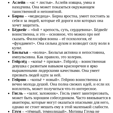
Аслейв
– «ас + листья». Аслейв изящна, умна и
находчива. Она может показаться окружающем
таинственной и непонятной.
Бирна
– «медведица». Бирна яростна, умеет постоять за
себя и за людей, которые ей дороги или которых она
хочет защитить.
Бёдвейг
– «бой + крепость, суть, сердцевина». Бёдвейг
воинственна, и это – основное, что можно про неё
сказать. Философия воина – её психология, её
«фундамент». Она сильна духом и возводит силу воли в
культ.
Бюльгья
– «волна». Бюльгья активна и непостоянна,
импульсивна. Как правило, это холерик.
Гейрлёд
– «копьё + призыв». Гейрлёд – воинственная
девушка с развитым навыком красноречия и ярко
выраженными лидерскими качествами. Она умеет
призвать людей идти за ней.
Гейрню
– «копьё + новый». Гейрню воинственна и
вечно молода душой. Она полна свежих идей, и если их
воплотить, может получиться что-то интересное.
Гисль
– «залог, заложник». Гисль умеет заинтересовать,
может быть хорошим собеседником. Часто ввязывается в
авантюры, которые могут оказаться опасными для него,
однако не стоит мешать ему в этой маленькой слабости.
Глум
– «тёмный, темнолицый». Мотивы Глума не