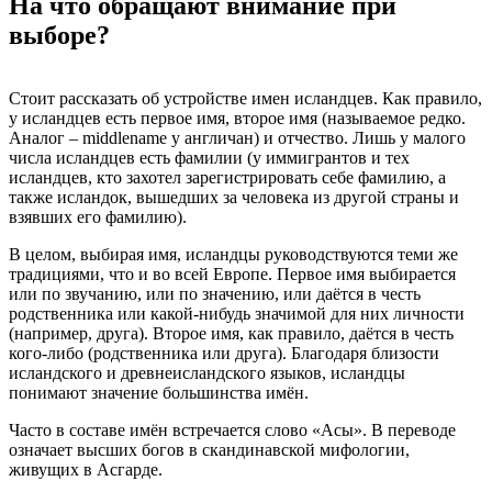
На что обращают внимание при
выборе?
Стоит рассказать об устройстве имен исландцев. Как правило,
у исландцев есть первое имя, второе имя (называемое редко.
Аналог – middlename у англичан) и отчество. Лишь у малого
числа исландцев есть фамилии (у иммигрантов и тех
исландцев, кто захотел зарегистрировать себе фамилию, а
также исландок, вышедших за человека из другой страны и
взявших его фамилию).
В целом, выбирая имя, исландцы руководствуются теми же
традициями, что и во всей Европе. Первое имя выбирается
или по звучанию, или по значению, или даётся в честь
родственника или какой-нибудь значимой для них личности
(например, друга). Второе имя, как правило, даётся в честь
кого-либо (родственника или друга). Благодаря близости
исландского и древнеисландского языков, исландцы
понимают значение большинства имён.
Часто в составе имён встречается слово «Асы». В переводе
означает высших богов в скандинавской мифологии,
живущих в Асгарде.