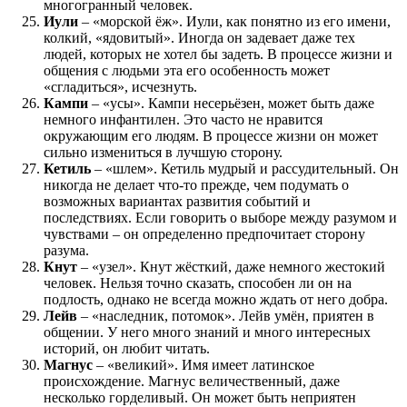
многогранный человек.
Иули
– «морской ёж». Иули, как понятно из его имени,
колкий, «ядовитый». Иногда он задевает даже тех
людей, которых не хотел бы задеть. В процессе жизни и
общения с людьми эта его особенность может
«сгладиться», исчезнуть.
Кампи
– «усы». Кампи несерьёзен, может быть даже
немного инфантилен. Это часто не нравится
окружающим его людям. В процессе жизни он может
сильно измениться в лучшую сторону.
Кетиль
– «шлем». Кетиль мудрый и рассудительный. Он
никогда не делает что-то прежде, чем подумать о
возможных вариантах развития событий и
последствиях. Если говорить о выборе между разумом и
чувствами – он определенно предпочитает сторону
разума.
Кнут
– «узел». Кнут жёсткий, даже немного жестокий
человек. Нельзя точно сказать, способен ли он на
подлость, однако не всегда можно ждать от него добра.
Лейв
– «наследник, потомок». Лейв умён, приятен в
общении. У него много знаний и много интересных
историй, он любит читать.
Магнус
– «великий». Имя имеет латинское
происхождение. Магнус величественный, даже
несколько горделивый. Он может быть неприятен