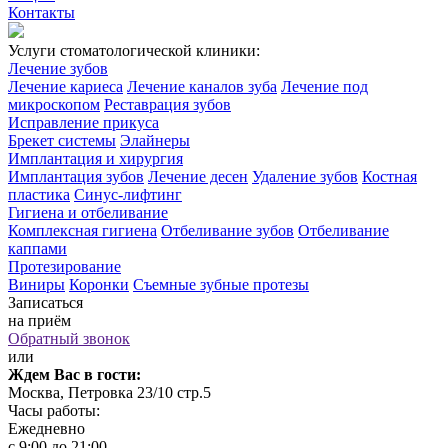
Контакты
Услуги стоматологической клиники:
Лечение зубов
Лечение кариеса
Лечение каналов зуба
Лечение под
микроскопом
Реставрация зубов
Исправление прикуса
Брекет системы
Элайнеры
Имплантация и хирургия
Имплантация зубов
Лечение десен
Удаление зубов
Костная
пластика
Синус-лифтинг
Гигиена и отбеливание
Комплексная гигиена
Отбеливание зубов
Отбеливание
каппами
Протезирование
Виниры
Коронки
Съемные зубные протезы
Записаться
на приём
Обратный звонок
или
Ждем Вас в гости:
Москва, Петровка 23/10 стр.5
Часы работы:
Ежедневно
с 9:00 до 21:00