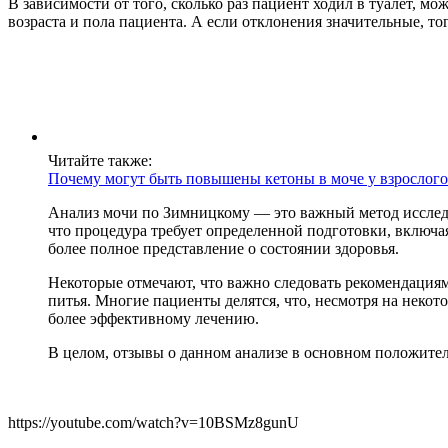
В зависимости от того, сколько раз пациент ходил в туалет, мо
возраста и пола пациента. А если отклонения значительные, то
Читайте также:
Почему могут быть повышены кетоны в моче у взрослого
Анализ мочи по Зимницкому — это важный метод исследо
что процедура требует определенной подготовки, включая
более полное представление о состоянии здоровья.
Некоторые отмечают, что важно следовать рекомендациям
питья. Многие пациенты делятся, что, несмотря на некот
более эффективному лечению.
В целом, отзывы о данном анализе в основном положите
https://youtube.com/watch?v=10BSMz8gunU