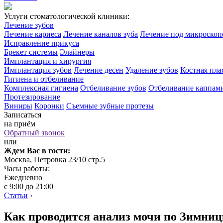
Услуги стоматологической клиники:
Лечение зубов
Лечение кариеса
Лечение каналов зуба
Лечение под микроско
Исправление прикуса
Брекет системы
Элайнеры
Имплантация и хирургия
Имплантация зубов
Лечение десен
Удаление зубов
Костная пла
Гигиена и отбеливание
Комплексная гигиена
Отбеливание зубов
Отбеливание каппам
Протезирование
Виниры
Коронки
Съемные зубные протезы
Записаться
на приём
Обратный звонок
или
Ждем Вас в гости:
Москва, Петровка 23/10 стр.5
Часы работы:
Ежедневно
с 9:00 до 21:00
Статьи
›
Как проводится анализ мочи по Зимни