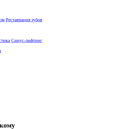
пом
Реставрация зубов
стика
Синус-лифтинг
и
цкому