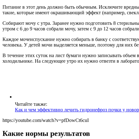
Питание в этот день должно быть обычным. Исключите вредные
такие, которые имеют окрашивающий эффект (например, свекла
Собирают мочу с утра. Заранее нужно подготовить 8 стерильны
утром с 6 до 9 часов собрали мочу, затем с 9 до 12 часов собра
Каждое мочеиспускание нужно собирать в банку с соответствую
человека. У детей мочи выделяется меньше, поэтому для них бе
В течение этих суток на лист бумаги нужно записывать объем
холодильнике. На следующее утро их нужно отвезти в лаборат
Читайте также:
Как и чем эффективно лечить гидронефроз почки у ново
https://youtube.com/watch?v=pfDowCt6cuI
Какие нормы результатов