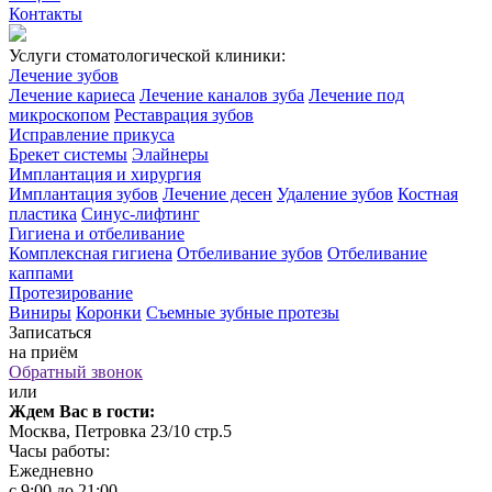
Контакты
Услуги стоматологической клиники:
Лечение зубов
Лечение кариеса
Лечение каналов зуба
Лечение под
микроскопом
Реставрация зубов
Исправление прикуса
Брекет системы
Элайнеры
Имплантация и хирургия
Имплантация зубов
Лечение десен
Удаление зубов
Костная
пластика
Синус-лифтинг
Гигиена и отбеливание
Комплексная гигиена
Отбеливание зубов
Отбеливание
каппами
Протезирование
Виниры
Коронки
Съемные зубные протезы
Записаться
на приём
Обратный звонок
или
Ждем Вас в гости:
Москва, Петровка 23/10 стр.5
Часы работы:
Ежедневно
с 9:00 до 21:00