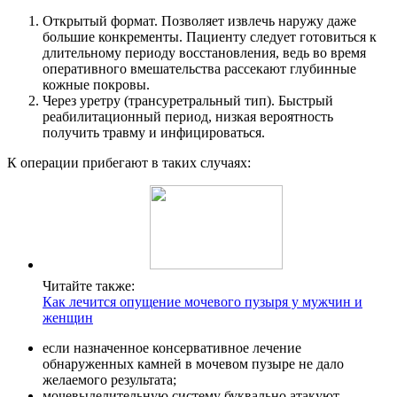
Открытый формат. Позволяет извлечь наружу даже
большие конкременты. Пациенту следует готовиться к
длительному периоду восстановления, ведь во время
оперативного вмешательства рассекают глубинные
кожные покровы.
Через уретру (трансуретральный тип). Быстрый
реабилитационный период, низкая вероятность
получить травму и инфицироваться.
К операции прибегают в таких случаях:
Читайте также:
Как лечится опущение мочевого пузыря у мужчин и
женщин
если назначенное консервативное лечение
обнаруженных камней в мочевом пузыре не дало
желаемого результата;
мочевыделительную систему буквально атакуют