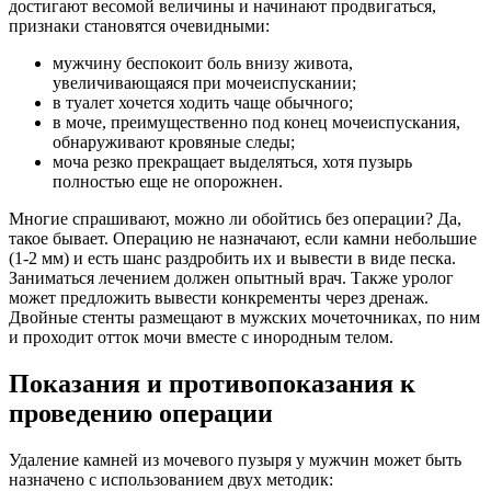
достигают весомой величины и начинают продвигаться,
признаки становятся очевидными:
мужчину беспокоит боль внизу живота,
увеличивающаяся при мочеиспускании;
в туалет хочется ходить чаще обычного;
в моче, преимущественно под конец мочеиспускания,
обнаруживают кровяные следы;
моча резко прекращает выделяться, хотя пузырь
полностью еще не опорожнен.
Многие спрашивают, можно ли обойтись без операции? Да,
такое бывает. Операцию не назначают, если камни небольшие
(1-2 мм) и есть шанс раздробить их и вывести в виде песка.
Заниматься лечением должен опытный врач. Также уролог
может предложить вывести конкременты через дренаж.
Двойные стенты размещают в мужских мочеточниках, по ним
и проходит отток мочи вместе с инородным телом.
Показания и противопоказания к
проведению операции
Удаление камней из мочевого пузыря у мужчин может быть
назначено с использованием двух методик: