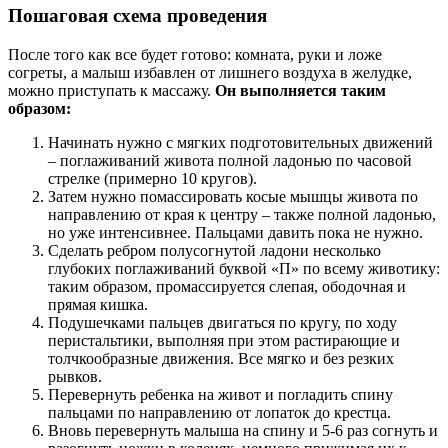
Пошаговая схема проведения
После того как все будет готово: комната, руки и ложе
согреты, а малыш избавлен от лишнего воздуха в желудке,
можно приступать к массажу.
Он выполняется таким
образом:
Начинать нужно с мягких подготовительных движений
– поглаживаний живота полной ладонью по часовой
стрелке (примерно 10 кругов).
Затем нужно помассировать косые мышцы живота по
направлению от края к центру – также полной ладонью,
но уже интенсивнее. Пальцами давить пока не нужно.
Сделать ребром полусогнутой ладони несколько
глубоких поглаживаний буквой «П» по всему животику:
таким образом, промассируется слепая, ободочная и
прямая кишка.
Подушечками пальцев двигаться по кругу, по ходу
перистальтики, выполняя при этом растирающие и
толчкообразные движения. Все мягко и без резких
рывков.
Перевернуть ребенка на живот и погладить спину
пальцами по направлению от лопаток до крестца.
Вновь перевернуть малыша на спину и 5-6 раз согнуть и