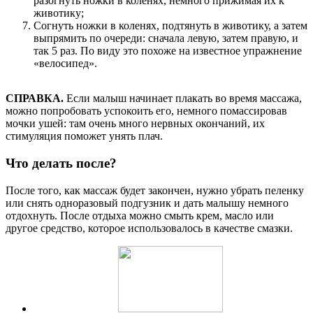
разогнуть ножки в коленях, немного прижимая их к
животику;
Согнуть ножки в коленях, подтянуть в животику, а затем
выпрямить по очереди: сначала левую, затем правую, и
так 5 раз. По виду это похоже на известное упражнение
«велосипед».
СПРАВКА.
Если малыш начинает плакать во время массажа,
можно попробовать успокоить его, немного помассировав
мочки ушей: там очень много нервных окончаний, их
стимуляция поможет унять плач.
Что делать после?
После того, как массаж будет закончен, нужно убрать пеленку
или снять одноразовый подгузник и дать малышу немного
отдохнуть. После отдыха можно смыть крем, масло или
другое средство, которое использовалось в качестве смазки.