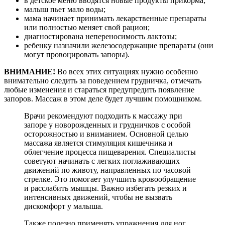
в детское меню вводятся новые продукты прикорма;
малыш пьет мало воды;
мама начинает принимать лекарственные препараты
или полностью меняет свой рацион;
диагностирована непереносимость лактозы;
ребенку назначили железосодержащие препараты (они
могут провоцировать запоры).
ВНИМАНИЕ!
Во всех этих ситуациях нужно особенно
внимательно следить за поведением грудничка, отмечать
любые изменения и стараться предупредить появление
запоров. Массаж в этом деле будет лучшим помощником.
Врачи рекомендуют подходить к массажу при
запоре у новорожденных и грудничков с особой
осторожностью и вниманием. Основной целью
массажа является стимуляция кишечника и
облегчение процесса пищеварения. Специалисты
советуют начинать с легких поглаживающих
движений по животу, направленных по часовой
стрелке. Это помогает улучшить кровообращение
и расслабить мышцы. Важно избегать резких и
интенсивных движений, чтобы не вызвать
дискомфорт у малыша.
Также полезно применять упражнения для ног,