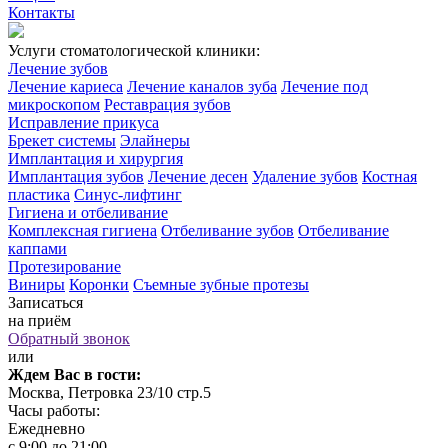
Контакты
Услуги стоматологической клиники:
Лечение зубов
Лечение кариеса
Лечение каналов зуба
Лечение под
микроскопом
Реставрация зубов
Исправление прикуса
Брекет системы
Элайнеры
Имплантация и хирургия
Имплантация зубов
Лечение десен
Удаление зубов
Костная
пластика
Синус-лифтинг
Гигиена и отбеливание
Комплексная гигиена
Отбеливание зубов
Отбеливание
каппами
Протезирование
Виниры
Коронки
Съемные зубные протезы
Записаться
на приём
Обратный звонок
или
Ждем Вас в гости:
Москва, Петровка 23/10 стр.5
Часы работы:
Ежедневно
с 9:00 до 21:00