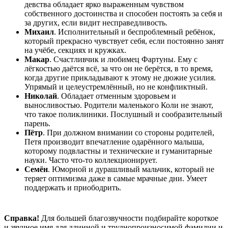
девства обладает ярко выраженным чувством
собственного достоинства и способен постоять за себя и
за других, если видит несправедливость.
Михаил
. Исполнительный и беспроблемный ребёнок,
который прекрасно чувствует себя, если постоянно занят
на учёбе, секциях и кружках.
Макар
. Счастливчик и любимец Фартуны. Ему с
лёгкостью даётся всё, за что он не берётся, в то время,
когда другие прикладывают к этому не дюжие усилия.
Упрямый и целеустремлённый, но не конфликтный.
Николай
. Обладает отменным здоровьем и
выносливостью. Родители маленького Коли не знают,
что такое поликлиники. Послушный и сообразительный
парень.
Пётр
. При должном внимании со стороны родителей,
Петя производит впечатление одарённого малыша,
которому подвластны и технические и гуманитарные
науки. Часто что-то коллекционирует.
Семён
. Юморной и дурашливый мальчик, который не
теряет оптимизма даже в самые мрачные дни. Умеет
поддержать и приободрить.
Справка!
Для большей благозвучности подбирайте короткое
и звучное имя для длинной и труднопроизносимой фамилии и