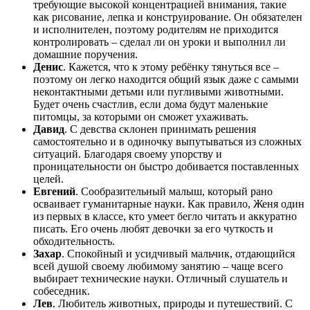
требующие высокой концентрацией внимания, такие
как рисование, лепка и конструирование. Он обязателен
и исполнителен, поэтому родителям не приходится
контролировать – сделал ли он уроки и выполнил ли
домашние поручения.
Денис
. Кажется, что к этому ребёнку тянуться все –
поэтому он легко находится общий язык даже с самыми
неконтактными детьми или пугливыми животными.
Будет очень счастлив, если дома будут маленькие
питомцы, за которыми он сможет ухаживать.
Давид
. С девства склонен принимать решения
самостоятельно и в одиночку выпутываться из сложных
ситуаций. Благодаря своему упорству и
проницательности он быстро добивается поставленных
целей.
Евгений
. Сообразительный малыш, который рано
осваивает гуманитарные науки. Как правило, Женя один
из первых в классе, кто умеет бегло читать и аккуратно
писать. Его очень любят девочки за его чуткость и
обходительность.
Захар
. Спокойный и усидчивый мальчик, отдающийся
всей душой своему любимому занятию – чаще всего
выбирает технические науки. Отличный слушатель и
собеседник.
Лев
. Любитель животных, природы и путешествий. С