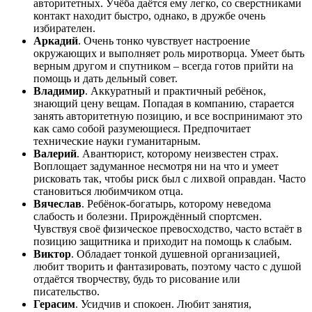
авторитетных. Учёба даётся ему легко, со сверстниками
контакт находит быстро, однако, в дружбе очень
избирателен.
Аркадий
. Очень тонко чувствует настроение
окружающих и выполняет роль миротворца. Умеет быть
верным другом и спутником – всегда готов прийти на
помощь и дать дельный совет.
Владимир
. Аккуратный и практичный ребёнок,
знающий цену вещам. Попадая в компанию, старается
занять авторитетную позицию, и все воспринимают это
как само собой разумеющиеся. Предпочитает
технические науки гуманитарным.
Валерий
. Авантюрист, которому неизвестен страх.
Воплощает задуманное несмотря ни на что и умеет
рисковать так, чтобы риск был с лихвой оправдан. Часто
становиться любимчиком отца.
Вячеслав
. Ребёнок-богатырь, которому неведома
слабость и болезни. Прирождённый спортсмен.
Чувствуя своё физическое превосходство, часто встаёт в
позицию защитника и приходит на помощь к слабым.
Виктор
. Обладает тонкой душевной организацией,
любит творить и фантазировать, поэтому часто с душой
отдаётся творчеству, будь то рисование или
писательство.
Герасим
. Усидчив и спокоен. Любит занятия,