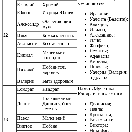
мучившихся:
Клавдий
Хромой
Юлиан
Из рода Юлиев
Ираклия;
Уалента (Валента);
Оберегающий
Александр
Клавдия;
муж
Илиана;
22
Александра;
Илья
Божья крепость
Илия;
Афанасий
Бессмертный
Феофила;
Леонтия;
Маленький
Кирилл
Афанасия;
господин
Кирилла;
Николая;
Победитель
Николай
Уалерия (Валерия)
народов
и других.
Валерий
Быть здоровым
Память Мученика
Кондрат
Квадрат
Кондрата и иже с ним:
Посвященный
Денис
Дионису, богу
Дионисия;
веселья
Павла;
Крискента;
Павел
Маленький
23
Викторина;
Виктора;
Виктор
Победа
Никифора;