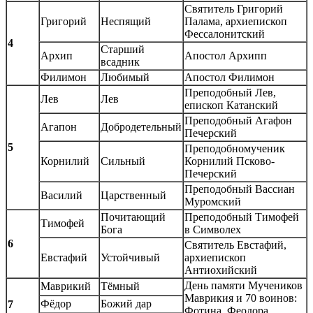
Святитель Григорий
Григорий
Неспящий
Палама, архиепископ
Фессалонитский
4
Старший
Архип
Апостол Архипп
всадник
Филимон
Любимый
Апостол Филимон
Преподобный Лев,
Лев
Лев
епископ Катанский
Преподобный Агафон
Агапон
Добродетельный
Печерский
5
Преподобномученик
Корнилий
Сильный
Корнилий Псково-
Печерский
Преподобный Вассиан
Василий
Царственный
Муромский
Почитающий
Преподобный Тимофей
Тимофей
Бога
в Символех
6
Святитель Евстафий,
Евстафий
Устойчивый
архиепископ
Антиохийский
День памяти Мучеников
Маврикий
Тёмный
Маврикия и 70 воинов:
Фёдор
Божий дар
7
Фотина, Феодора,