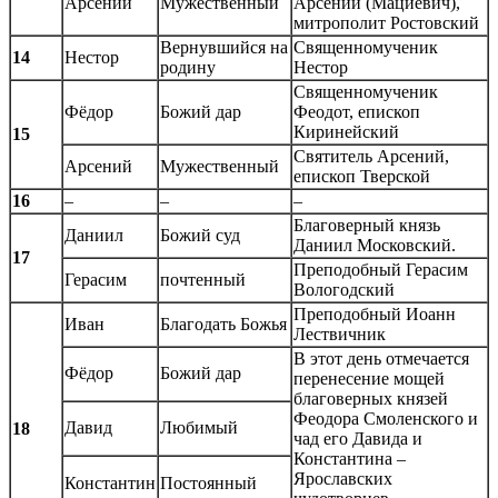
Арсений
Мужественный
Арсений (Мациевич),
митрополит Ростовский
Вернувшийся на
Священномученик
14
Нестор
родину
Нестор
Священномученик
Фёдор
Божий дар
Феодот, епископ
Киринейский
15
Святитель Арсений,
Арсений
Мужественный
епископ Тверской
16
–
–
–
Благоверный князь
Даниил
Божий суд
Даниил Московский.
17
Преподобный Герасим
Герасим
почтенный
Вологодский
Преподобный Иоанн
Иван
Благодать Божья
Лествичник
В этот день отмечается
Фёдор
Божий дар
перенесение мощей
благоверных князей
Феодора Смоленского и
Давид
Любимый
18
чад его Давида и
Константина –
Ярославских
Константин
Постоянный