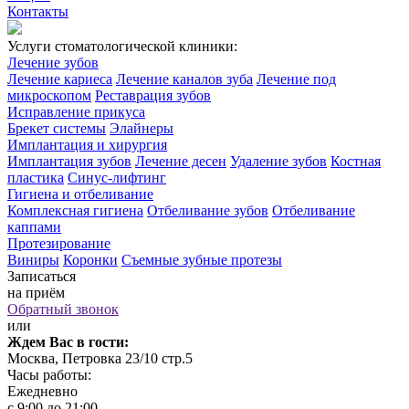
Контакты
Услуги стоматологической клиники:
Лечение зубов
Лечение кариеса
Лечение каналов зуба
Лечение под
микроскопом
Реставрация зубов
Исправление прикуса
Брекет системы
Элайнеры
Имплантация и хирургия
Имплантация зубов
Лечение десен
Удаление зубов
Костная
пластика
Синус-лифтинг
Гигиена и отбеливание
Комплексная гигиена
Отбеливание зубов
Отбеливание
каппами
Протезирование
Виниры
Коронки
Съемные зубные протезы
Записаться
на приём
Обратный звонок
или
Ждем Вас в гости:
Москва, Петровка 23/10 стр.5
Часы работы:
Ежедневно
с 9:00 до 21:00