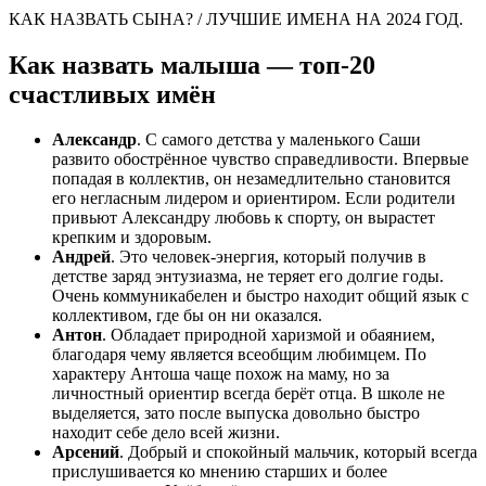
КАК НАЗВАТЬ СЫНА? / ЛУЧШИЕ ИМЕНА НА 2024 ГОД.
Как назвать малыша — топ-20
счастливых имён
Александр
. С самого детства у маленького Саши
развито обострённое чувство справедливости. Впервые
попадая в коллектив, он незамедлительно становится
его негласным лидером и ориентиром. Если родители
привьют Александру любовь к спорту, он вырастет
крепким и здоровым.
Андрей
. Это человек-энергия, который получив в
детстве заряд энтузиазма, не теряет его долгие годы.
Очень коммуникабелен и быстро находит общий язык с
коллективом, где бы он ни оказался.
Антон
. Обладает природной харизмой и обаянием,
благодаря чему является всеобщим любимцем. По
характеру Антоша чаще похож на маму, но за
личностный ориентир всегда берёт отца. В школе не
выделяется, зато после выпуска довольно быстро
находит себе дело всей жизни.
Арсений
. Добрый и спокойный мальчик, который всегда
прислушивается ко мнению старших и более