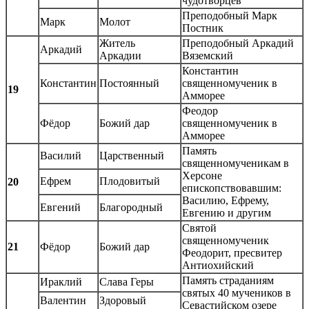
чудотворцев
Преподобный Марк
Марк
Молот
Постник
Житель
Преподобный Аркадий
Аркадий
Аркадии
Вяземский
Константин
Константин
Постоянный
священномученик в
19
Амморее
Феодор
Фёдор
Божий дар
священномученик в
Амморее
Память
Василий
Царственный
священномученикам в
Херсоне
Ефрем
Плодовитый
20
епископствовавшим:
Василию, Ефрему,
Евгений
Благородный
Евгению и другим
Святой
священномученик
21
Фёдор
Божий дар
Феодорит, пресвитер
Антиохийский
Память страданиям
Ираклий
Слава Геры
святых 40 мучеников в
Валентин
Здоровый
Севастийском озере