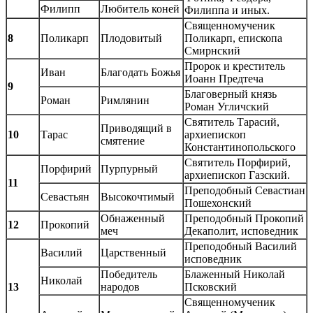
Филипп
Любитель коней
Филиппа и иных.
Священномученик
8
Поликарп
Плодовитый
Поликарп, епископа
Смирнский
Пророк и креститель
Иван
Благодать Божья
Иоанн Предтеча
9
Благоверный князь
Роман
Римлянин
Роман Угличский
Святитель Тарасий,
Приводящий в
10
Тарас
архиепископ
смятение
Константинопольского
Святитель Порфирий,
Порфирий
Пурпурный
архиепископ Газский.
11
Преподобный Севастиан
Севастьян
Высокочтимый
Пошехонский
Обнаженный
Преподобный Прокопий
12
Прокопий
меч
Декаполит, исповедник
Преподобный Василий
Василий
Царственный
исповедник
Победитель
Блаженный Николай
Николай
13
народов
Псковский
Священномученик