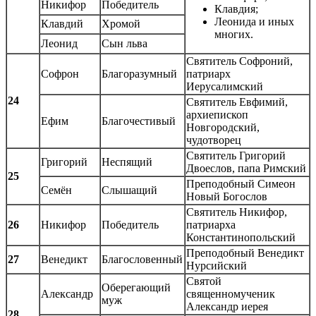
Никифор
Победитель
Клавдия;
Леонида и иных
Клавдий
Хромой
многих.
Леонид
Сын льва
Святитель Софроний,
Софрон
Благоразумный
патриарх
Иерусалимский
24
Святитель Евфимий,
архиепископ
Ефим
Благочестивый
Новгородский,
чудотворец
Святитель Григорий
Григорий
Неспящий
Двоеслов, папа Римский
25
Преподобный Симеон
Семён
Слышащий
Новый Богослов
Святитель Никифор,
26
Никифор
Победитель
патриарха
Константинопольский
Преподобный Венедикт
27
Венедикт
Благословенный
Нурсийский
Святой
Оберегающий
Александр
священномученик
муж
Александр иерея
28