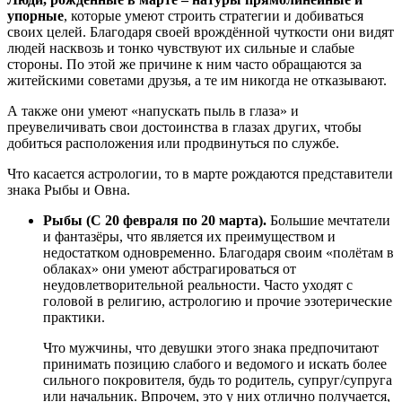
упорные
, которые умеют строить стратегии и добиваться
своих целей. Благодаря своей врождённой чуткости они видят
людей насквозь и тонко чувствуют их сильные и слабые
стороны. По этой же причине к ним часто обращаются за
житейскими советами друзья, а те им никогда не отказывают.
А также они умеют «напускать пыль в глаза» и
преувеличивать свои достоинства в глазах других, чтобы
добиться расположения или продвинуться по службе.
Что касается астрологии, то в марте рождаются представители
знака Рыбы и Овна.
Рыбы (С 20 февраля по 20 марта).
Большие мечтатели
и фантазёры, что является их преимуществом и
недостатком одновременно. Благодаря своим «полётам в
облаках» они умеют абстрагироваться от
неудовлетворительной реальности. Часто уходят с
головой в религию, астрологию и прочие эзотерические
практики.
Что мужчины, что девушки этого знака предпочитают
принимать позицию слабого и ведомого и искать более
сильного покровителя, будь то родитель, супруг/супруга
или начальник. Впрочем, это у них отлично получается,