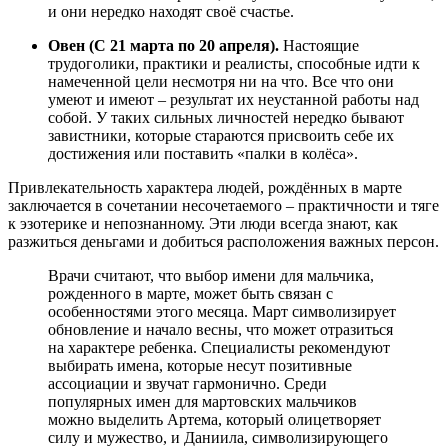
и они нередко находят своё счастье.
Овен (С 21 марта по 20 апреля).
Настоящие
трудоголики, практики и реалисты, способные идти к
намеченной цели несмотря ни на что. Все что они
умеют и имеют – результат их неустанной работы над
собой. У таких сильных личностей нередко бывают
завистники, которые стараются присвоить себе их
достижения или поставить «палки в колёса».
Привлекательность характера людей, рождённых в марте
заключается в сочетании несочетаемого – практичности и тяге
к эзотерике и непознанному. Эти люди всегда знают, как
разжиться деньгами и добиться расположения важных персон.
Врачи считают, что выбор имени для мальчика,
рожденного в марте, может быть связан с
особенностями этого месяца. Март символизирует
обновление и начало весны, что может отразиться
на характере ребенка. Специалисты рекомендуют
выбирать имена, которые несут позитивные
ассоциации и звучат гармонично. Среди
популярных имен для мартовских мальчиков
можно выделить Артема, который олицетворяет
силу и мужество, и Даниила, символизирующего