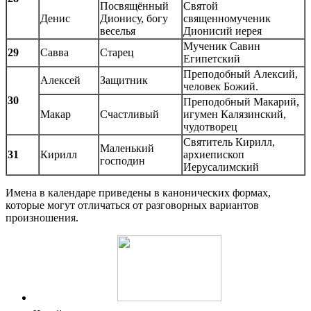
Посвящённый
Святой
Денис
Дионису, богу
священномученик
веселья
Дионисий иерея
Мученик Савин
29
Савва
Старец
Египетский
Преподобный Алексий,
Алексей
Защитник
человек Божий.
30
Преподобный Макарий,
Макар
Счастливый
игумен Калязинский,
чудотворец
Святитель Кирилл,
Маленький
31
Кирилл
архиепископ
господин
Иерусалимский
Имена в календаре приведены в канонических формах,
которые могут отличаться от разговорных вариантов
произношения.