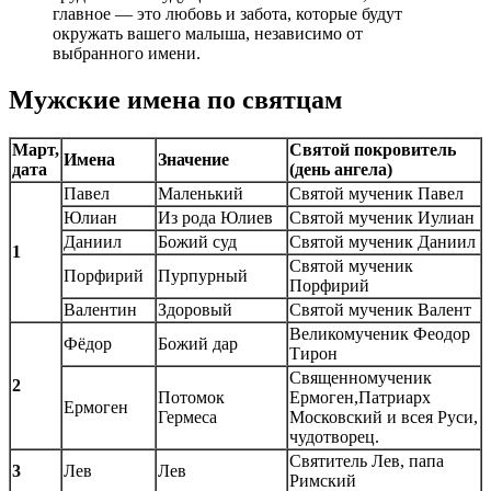
главное — это любовь и забота, которые будут
окружать вашего малыша, независимо от
выбранного имени.
Мужские имена по святцам
Март,
Святой покровитель
Имена
Значение
дата
(день ангела)
Павел
Маленький
Святой мученик Павел
Юлиан
Из рода Юлиев
Святой мученик Иулиан
Даниил
Божий суд
Святой мученик Даниил
1
Святой мученик
Порфирий
Пурпурный
Порфирий
Валентин
Здоровый
Святой мученик Валент
Великомученик Феодор
Фёдор
Божий дар
Тирон
Священномученик
2
Потомок
Ермоген,Патриарх
Ермоген
Гермеса
Московский и всея Руси,
чудотворец.
Святитель Лев, папа
3
Лев
Лев
Римский