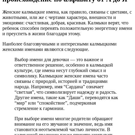
Женские калмыцкие имена, как правило, связаны с цветами, с
животными, или же с чертами характера, внешности и
эмоциями: счастливая, добрая, красивая. Калмыки верят, что
ребенок способен перенять положительную энергетику имени
и преуспеть в жизни благодаря этому.
Наиболее благозвучными и интересными калмыцкими
женскими именами являются следующие.
Выбор имени для девочки — это важное и
ответственное решение, особенно в калмыцкой
культуре, где имена несут глубокий смысл и
символику. Калмыцкие женские имена часто
связаны с природой, историей и традициями
народа. Например, имя “Сардана” означает
“светлая”, что символизирует надежду и радость.
Другие имена, такие как “Даши”, переводятся как
“мир” или “спокойствие”, подчеркивая
стремление к гармонии.
При выборе имени многие родители обращают
внимание на его звучание и значение, ведь имя
становится неотъемлемой частью личности. В
калмыцкой традиции также принято учитывать