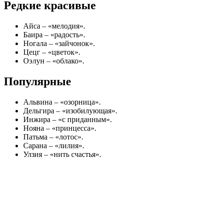
Улзия – «нить счастья».
Калмыки ценят традиции своего народа и очень бережно
относятся к выбору имени для собственного ребенка.
Калмыцкие имена не только имеют интересную трактовку и
порой мистический смысл, но и красиво звучат. Калмыки
верят, что правильно подобранное имя способно защитить
ребенка от любых напастей, болезней и помочь ему стать
счастливым и успешным.
Вопрос-ответ
Какие имена для девочек самые счастливые?
Женские: Аврора, Агния, Алена, Зара, Илона. Мужские: Кай,
Серафим, Тайсон, Феникс. Женские: Алиса, Стефания,
Виктория, Владислава, Василиса, Глория. Мужские: Василий,
Владимир, Владислав, Евдоким, Кирилл. Женские: Злата,
Динара, Роза, Ева, Лилит. Ещё
Какие имена у калмыков?
Имена калмыцких эпических героев — Санал, Мерген,