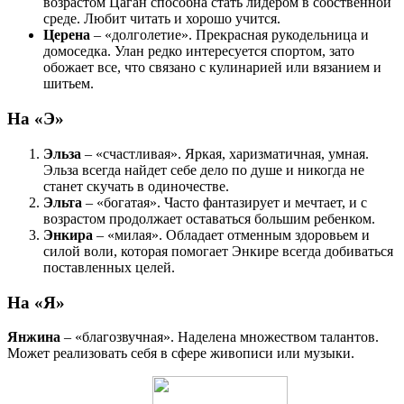
возрастом Цаган способна стать лидером в собственной
среде. Любит читать и хорошо учится.
Церена
– «долголетие». Прекрасная рукодельница и
домоседка. Улан редко интересуется спортом, зато
обожает все, что связано с кулинарией или вязанием и
шитьем.
На «Э»
Эльза
– «счастливая». Яркая, харизматичная, умная.
Эльза всегда найдет себе дело по душе и никогда не
станет скучать в одиночестве.
Эльта
– «богатая». Часто фантазирует и мечтает, и с
возрастом продолжает оставаться большим ребенком.
Энкира
– «милая». Обладает отменным здоровьем и
силой воли, которая помогает Энкире всегда добиваться
поставленных целей.
На «Я»
Янжина
– «благозвучная». Наделена множеством талантов.
Может реализовать себя в сфере живописи или музыки.