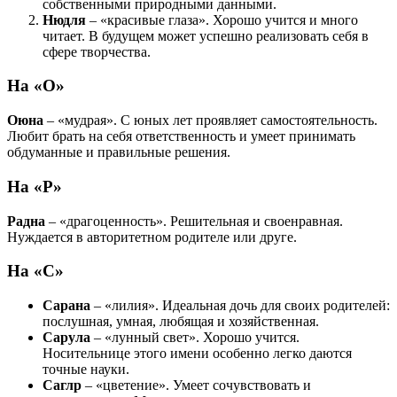
собственными природными данными.
Нюдля
– «красивые глаза». Хорошо учится и много
читает. В будущем может успешно реализовать себя в
сфере творчества.
На «О»
Оюна
– «мудрая». С юных лет проявляет самостоятельность.
Любит брать на себя ответственность и умеет принимать
обдуманные и правильные решения.
На «Р»
Радна
– «драгоценность». Решительная и своенравная.
Нуждается в авторитетном родителе или друге.
На «С»
Сарана
– «лилия». Идеальная дочь для своих родителей:
послушная, умная, любящая и хозяйственная.
Сарула
– «лунный свет». Хорошо учится.
Носительнице этого имени особенно легко даются
точные науки.
Саглр
– «цветение». Умеет сочувствовать и