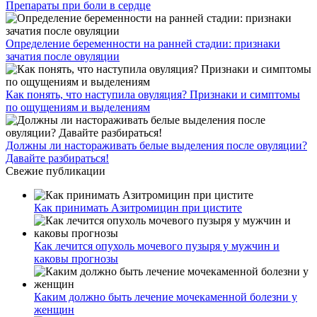
Акции
Контакты
г. Москва:
ул. Петровка 23/10 стр. 5
Трубная, Чеховская
Проложить маршрут
Запишитесь на приём
© 2022 Коренной житель.
Лицензия клиники
Реквизиты организации
Обработка персональных данных
Политика
конфиценциальности
Договор оферты