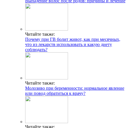
Популярные статьи
Факты и мифы о совместимости групп крови и резус-
факторов для зачатия ребенка
Беспокоит кровь во время овуляции? Варианты нормы и
поводы для обращения к врачу
Таблетки от аритмии пожилым
Препараты при боли в сердце
Определение беременности на ранней стадии: признаки
зачатия после овуляции
Как понять, что наступила овуляция? Признаки и симптомы
по ощущениям и выделениям