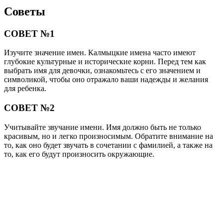
Читайте также:
Ответственно подходим к беременности — какие
анализы нужно сдать при планировании женщине?
СОВЕТ №3
Обратите внимание на традиции. В калмыцкой культуре
существуют определенные традиции и обычаи, связанные с
выбором имен. Попробуйте узнать о них и, возможно,
выберите имя, которое будет связано с вашей семьей или
родом, чтобы сохранить культурное наследие.
СОВЕТ №4
Проконсультируйтесь с близкими. Обсуждение выбора имени
с родными и друзьями может помочь вам получить новые
идеи и взгляды. Возможно, кто-то из них предложит имя,