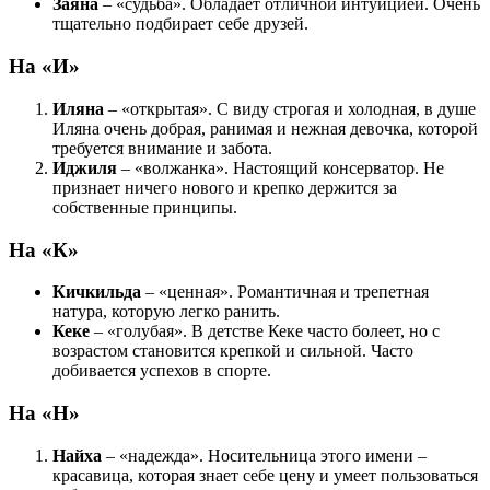
Заяна
– «судьба». Обладает отличной интуицией. Очень
тщательно подбирает себе друзей.
На «И»
Иляна
– «открытая». С виду строгая и холодная, в душе
Иляна очень добрая, ранимая и нежная девочка, которой
требуется внимание и забота.
Иджиля
– «волжанка». Настоящий консерватор. Не
признает ничего нового и крепко держится за
собственные принципы.
На «К»
Кичкильда
– «ценная». Романтичная и трепетная
натура, которую легко ранить.
Кеке
– «голубая». В детстве Кеке часто болеет, но с
возрастом становится крепкой и сильной. Часто
добивается успехов в спорте.
На «Н»
Найха
– «надежда». Носительница этого имени –
красавица, которая знает себе цену и умеет пользоваться