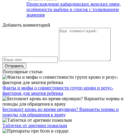
Должны ли настораживать белые выделения после овуляции?
Давайте разбираться!
Свежие публикации
Как принимать Азитромицин при цистите
Как лечится опухоль мочевого пузыря у мужчин и
каковы прогнозы
Каким должно быть лечение мочекаменной болезни у
женщин
Как и чем лечится тригонит мочевого пузыря
Какой должна быть норма кислотности мочи
Услуги клиники
О клинике
Врачи
Цены
Отзывы