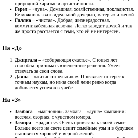
природной харизме и артистичности.
Герел
– «луна». Домашняя, хозяйственная, покладистая.
Ее можно назвать идеальной дочерью, матерью и женой.
Гиляна
– «чистая». Добрая, жизнерадостная,
коммуникабельная девочка. Легко заводит друзей и так
же просто расстается с теми, кто ей не интересен.
На «Д»
Джиргала
– «собирающая счастье». С юных лет
способна принимать взвешенные решения. Умеет
отвечать за свои слова.
Даяна
– «житие отшельника». Проявляет интерес к
точным наукам, но из-за своей лени редко когда
добивается успехов в учебе.
На «З»
Замбага
– «магнолия». Замбага – «душа» компании:
веселая, озорная, с чувством юмора.
Замира
– «радость». Очень привязана к своей семье.
Больше всего на свете ценит семейные узы и в будущем
становится хорошей и верной женой.