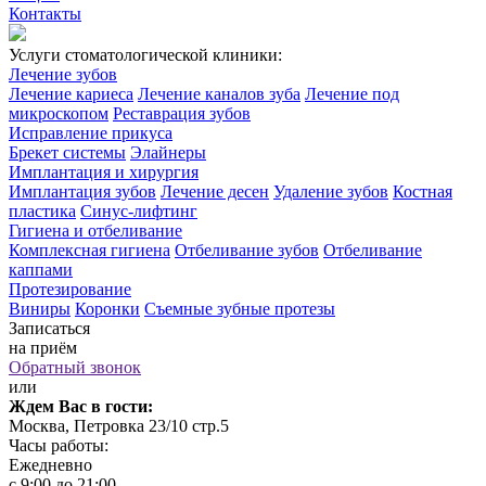
Контакты
Услуги стоматологической клиники:
Лечение зубов
Лечение кариеса
Лечение каналов зуба
Лечение под
микроскопом
Реставрация зубов
Исправление прикуса
Брекет системы
Элайнеры
Имплантация и хирургия
Имплантация зубов
Лечение десен
Удаление зубов
Костная
пластика
Синус-лифтинг
Гигиена и отбеливание
Комплексная гигиена
Отбеливание зубов
Отбеливание
каппами
Протезирование
Виниры
Коронки
Съемные зубные протезы
Записаться
на приём
Обратный звонок
или
Ждем Вас в гости:
Москва, Петровка 23/10 стр.5
Часы работы:
Ежедневно
с 9:00 до 21:00