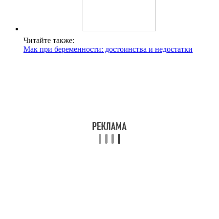
Читайте также:
Мак при беременности: достоинства и недостатки
Редкие красивые
Айса – «мелодия».
Баира – «радость».
Ногала – «зайчонок».
Цецг – «цветок».
Оэлун – «облако».
Популярные
Альвина – «озорница».
Дельгира – «изобилующая».
Инжира – «с приданным».
Нояна – «принцесса».
Патьма – «лотос».
Сарана – «лилия».