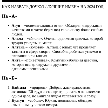
КАК НАЗВАТЬ ДОЧКУ? / ЛУЧШИЕ ИМЕНА НА 2024 ГОД.
На «А»
Агуя
– «повелительница огня». Обладает лидерскими
качествами и часто берет под свою опеку более слабых
людей.
Альма
– «яблоня». Очень подвижная девочка, которой
трудно усидеть на месте.
Алтана
– «золотая». Алтана с юных лет проявляет
таланты в сфере спорта. Способна добиться успехов в
плавании или танцах.
Айта
– «приветливая». Коммуникабельная девочка,
которая всегда окружена друзьями и
единомышленниками.
На «Б»
Байгала
– «природа». Добрая, жизнерадостная,
активная. Ей трудно сконцентрироваться на каком-то
одном деле, но Байгала чудом успевает все и сразу.
Булгун
– «соболь». Юркая, подвижная, обладает
отменным чувством юмора.