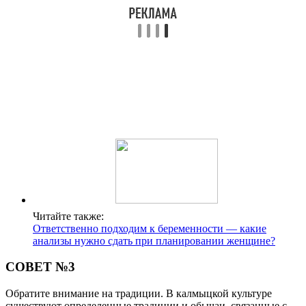
которое станет для вас особенно значимым.
Поделиться
Отправить
Класснуть
Твитнуть
Похожие публикации
Читайте также:
Выпадение волос после родов: причины и лечение
Читайте также:
Почему при ГВ болит живот, как при месячных,
что из лекарств использовать и какую диету
соблюдать?