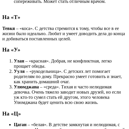
сопереживать. Может стать отличным врачом.
На «Т»
Тевкя
– «коса». С детства стремится к тому, чтобы все в ее
жизни было идеально. Любит и умеет доводить дела до конца
и добиваться поставленных целей.
На «У»
Улан
– «красная». Добрая, не конфликтная, легко
прощает обиды.
Ууля
– «рукодельница». С детских лет помогает
родителям по дому. Прекрасно умеет готовить и знает,
как хранить домашний очаг.
Улюмджана
– «среда». Тихая и часто нелюдимая
девочка. Очень тяжело заводит новых друзей, но если
уж кто-то сумел стать ей другом, этого человека
Улюмджана будет ценить всю свою жизнь.
На «Ц»
Цаган
– «белая». В детстве замкнутая и нелюдимая, с