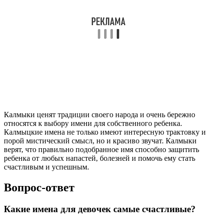
Җаңhр/Джангар, Хонhр/Хонгор, Мингиян/Мигмар, Савр/
Савар, Производные от топонимов — Элистина, Иҗл/Иджил,
Алцхута, Колор, Слова обозначающие цвет или число —
Цаhан/Цаган («белый»), Ноhан/Ноган («зеленый»), Улан
(«красный»), Зурhан/Зурган («шесть»), Тавн («пять»),
Как можно назвать девочку необычное имя?
Азалия — ‘цветущий куст’, Аида — ‘польза, вознаграждение’,
Гертруда — ‘покровительница женщин’, Кассандра —
‘сияющая’, ‘превосходная’, Лаверна — ‘весенняя’, Лавиния —
‘чистота’, Минерва — ‘интеллект’, Нереида — ‘морской
эльф’,