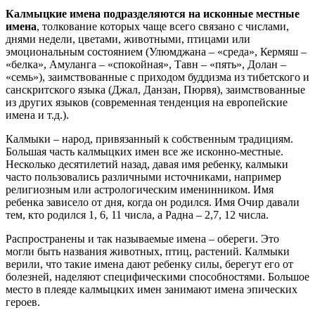
Калмыцкие имена подразделяются на исконные местные
имена
, толкование которых чаще всего связано с числами,
днями недели, цветами, животными, птицами или
эмоциональным состоянием (Улюмджана – «среда», Кермяш –
«белка», Амуланга – «спокойная», Тавн – «пять», Долан –
«семь»), заимствованные с приходом буддизма из тибетского и
санскритского языка (Джал, Данзан, Пюрвя), заимствованные
из других языков (современная тенденция на европейские
имена и т.д.).
Калмыки – народ, привязанный к собственным традициям.
Большая часть калмыцких имен все же исконно-местные.
Несколько десятилетий назад, давая имя ребенку, калмыки
часто пользовались различными источниками, например
религиозным или астрологическим именинником. Имя
ребенка зависело от дня, когда он родился. Имя Очир давали
тем, кто родился 1, 6, 11 числа, а Радна – 2,7, 12 числа.
Распространены и так называемые имена – обереги. Это
могли быть названия животных, птиц, растений. Калмыки
верили, что такие имена дают ребенку силы, берегут его от
болезней, наделяют специфическими способностями. Большое
место в плеяде калмыцких имен занимают имена эпических
героев.