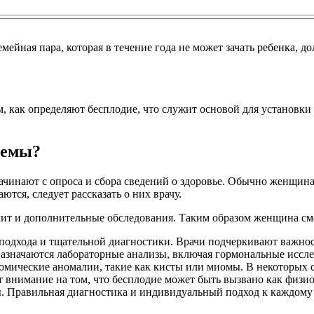
йная пара, которая в течение года не может зачать ребенка, д
, как определяют бесплодие, что служит основой для установки д
лемы?
инают с опроса и сбора сведений о здоровье. Обычно женщина ж
тся, следует рассказать о них врачу.
ит и дополнительные обследования. Таким образом женщина смож
подхода и тщательной диагностики. Врачи подчеркивают важност
назначаются лабораторные анализы, включая гормональные иссле
томические аномалии, такие как кисты или миомы. В некоторых 
 внимание на том, что бесплодие может быть вызвано как физи
. Правильная диагностика и индивидуальный подход к каждому