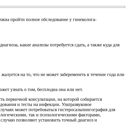
олжна пройти полное обследование у гинеколога-
иагноза, какие анализы потребуется сдать, а также куда для
алуется на то, что не может забеременеть в течение года или
ет узнать о том, бесплодна она или нет.
ь первичной консультации, на которой собирается
дования и тесты на инфекции. Ультразвуковое
случаях может потребоваться гистеросальпингография для
ологическими, так и психологическими факторами,
 случаю позволяют установить точный диагноз и