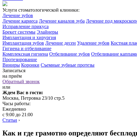
Услуги стоматологической клиники:
Лечение зубов
Лечение кариеса
Лечение каналов зуба
Лечение под микроско
Исправление прикуса
Брекет системы
Элайнеры
Имплантация и хирургия
Имплантация зубов
Лечение десен
Удаление зубов
Костная пла
Гигиена и отбеливание
Комплексная гигиена
Отбеливание зубов
Отбеливание каппам
Протезирование
Виниры
Коронки
Съемные зубные протезы
Записаться
на приём
Обратный звонок
или
Ждем Вас в гости:
Москва, Петровка 23/10 стр.5
Часы работы:
Ежедневно
с 9:00 до 21:00
Статьи
›
Как и где грамотно определяют бесплод