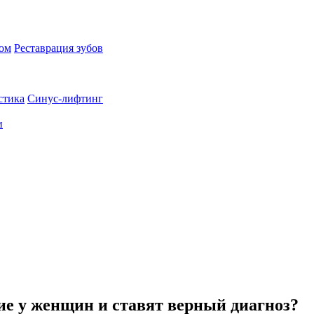
пом
Реставрация зубов
стика
Синус-лифтинг
и
ие у женщин и ставят верный диагноз?