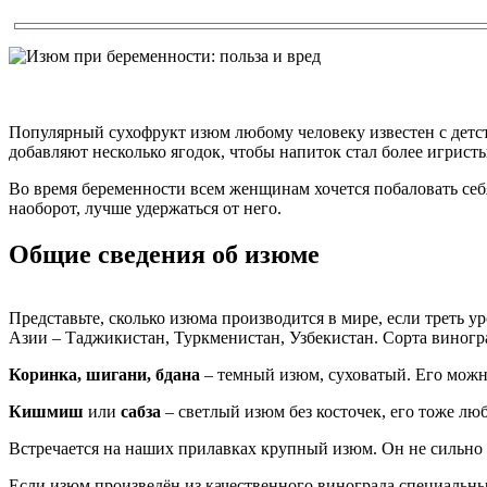
Популярный сухофрукт изюм любому человеку известен с детств
добавляют несколько ягодок, чтобы напиток стал более игристый
Во время беременности всем женщинам хочется побаловать себ
наоборот, лучше удержаться от него.
Общие сведения об изюме
Представьте, сколько изюма производится в мире, если треть 
Азии – Таджикистан, Туркменистан, Узбекистан. Сорта виногр
Коринка, шигани, бдана
– темный изюм, суховатый. Его можно
Кишмиш
или
сабза
– светлый изюм без косточек, его тоже лю
Встречается на наших прилавках крупный изюм. Он не сильно з
Если изюм произведён из качественного винограда специальны