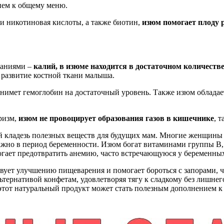
ием к общему меню.
 и никотиновая кислоты, а также биотин,
изюм помогает плоду 
ваниями –
калий, в изюме находится в достаточном количеств
 развитие костной ткани малыша.
днимет гемоглобин на достаточный уровень. Также изюм обладае
ризм,
изюм не провоцирует образования газов в кишечнике
, 
й кладезь полезных веществ для будущих мам. Многие женщины о
важно в период беременности. Изюм богат витаминами группы B
могает предотвратить анемию, часто встречающуюся у беременны
ует улучшению пищеварения и помогает бороться с запорами, ч
ьтернативой конфетам, удовлетворяя тягу к сладкому без лишнег
 этот натуральный продукт может стать полезным дополнением к