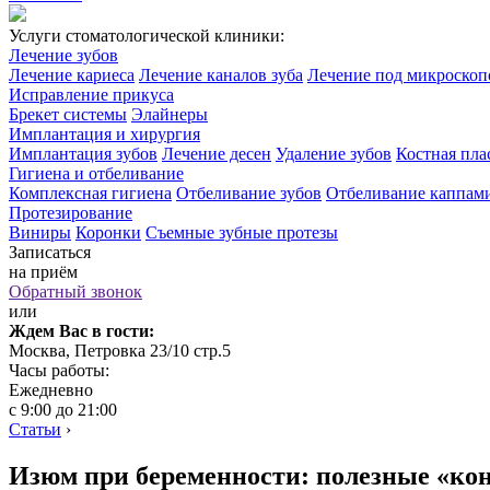
Услуги стоматологической клиники:
Лечение зубов
Лечение кариеса
Лечение каналов зуба
Лечение под микроско
Исправление прикуса
Брекет системы
Элайнеры
Имплантация и хирургия
Имплантация зубов
Лечение десен
Удаление зубов
Костная пла
Гигиена и отбеливание
Комплексная гигиена
Отбеливание зубов
Отбеливание каппам
Протезирование
Виниры
Коронки
Съемные зубные протезы
Записаться
на приём
Обратный звонок
или
Ждем Вас в гости:
Москва, Петровка 23/10 стр.5
Часы работы:
Ежедневно
с 9:00 до 21:00
Статьи
›
Изюм при беременности: полезные «ко