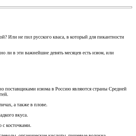
ой? Или не пил русского кваса, в который для пикантности
но ли в эти важнейшие девять месяцев есть изюм, или
онно поставщиками изюма в Россию являются страны Средней
тей.
ичах, а также в плове.
адкого вкуса.
 с косточками.
углеводы, органические кислоты, пищевые волокна.