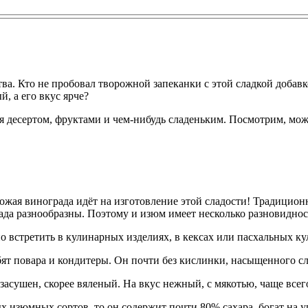
а. Кто не пробовал творожной запеканки с этой сладкой добавк
, а его вкус ярче?
я десертом, фруктами и чем-нибудь сладеньким. Посмотрим, мож
урожая винограда идёт на изготовление этой сладости! Традици
ада разнообразны. Поэтому и изюм имеет несколько разновиднос
 встретить в кулинарных изделиях, в кексах или пасхальных кул
бят повара и кондитеры. Он почти без кислинки, насыщенного сл
асушен, скорее вяленый. На вкус нежный, с мякотью, чаще всего
х изюмных сортов, то он содержит почти 80% сахара, богат на 