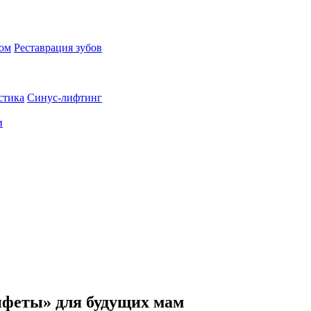
пом
Реставрация зубов
стика
Синус-лифтинг
и
нфеты» для будущих мам