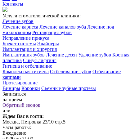
Контакты
Услуги стоматологической клиники:
Лечение зубов
Лечение кариеса
Лечение каналов зуба
Лечение под
микроскопом
Реставрация зубов
Исправление прикуса
Брекет системы
Элайнеры
Имплантация и хирургия
Имплантация зубов
Лечение десен
Удаление зубов
Костная
пластика
Синус-лифтинг
Гигиена и отбеливание
Комплексная гигиена
Отбеливание зубов
Отбеливание
каппами
Протезирование
Виниры
Коронки
Съемные зубные протезы
Записаться
на приём
Обратный звонок
или
Ждем Вас в гости:
Москва, Петровка 23/10 стр.5
Часы работы:
Ежедневно
с 9:00 до 21:00