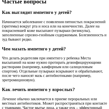
Частые вопросы
Как выглядит импетиго у детей?
Начинается заболевание с появления пятнистых покраснений
(эритемы) вокруг рта и носа или на конечностях. Далее на
покрасневшей коже высыпают пузырьки (везикулы),
заполненные серозно-гнойным содержимым. Болезненность и
зуд бывают редко.
Чем мазать импетиго у детей?
Что делать родителям при импетиго у ребенка Места
высыпаний на коже нужно протирать дезинфицирующими
растворами (например, камфорным или салициловым
спиртом). Отдельные пузырьки вскрывают и обрабатывают,
после чего наносят мазь с антибиотиками (например,
эритромициновую).
Как лечить импетиго у взрослых?
Лечение обычно заключается в приеме пероральных или
местных антибиотиков. Может распространяться при контакте
с травмами. Частое мытье лица, а также рук – эффективный