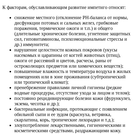
К факторам, обуславливающим развитие импетиго относят:
снижение местного (отклонение РН-баланса от нормы,
дисфункции потовых и сальных желез, грибковые
поражения, термические ожоги и т.п.) и общего
(длительные хронические болезни, угнетение защитных
сил, гиповитаминозы, психоэмоциональные стрессы и
др.) иммунитета;
нарушение целостности кожных покровов (укусы
насекомых и царапины от когтей животных (птиц),
ожоги от рассеяний и цветов, расчесы, раны от
остроколющих предметов или химических веществ);
повышенные влажность и температура воздуха в жилых
помещениях или в зоне проживания (субтропический
или тропический климат);
пренебрежение правилами личной гигиены (редкие
водные процедуры, отсутствие ухода за лицом и телом);
постоянно рецидивирующие болезни кожи (фурункулез,
экзема, чесотка и др.);
бактериальные инфекции, протекающие с появлением
обильной сыпи и ее зудом (краснуха, ветрянка,
скарлатина, корь, тропические лихорадки и т.д.);
злоупотребление лекарственными, гигиеническими и
косметическими средствами, раздражающими кожу.