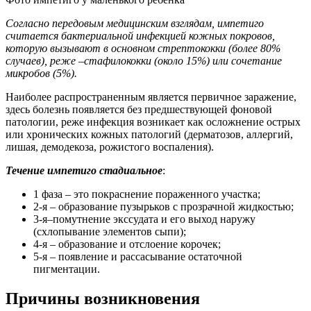
Согласно передовым медицинским взглядам, импетиго
считается бактериальной инфекцией кожных покровов,
которую вызывают в основном стрептококки (более 80%
случаев), реже –стафилококки (около 15%) или сочетание
микробов (5%).
Наиболее распространенным является первичное заражение,
здесь болезнь появляется без предшествующей фоновой
патологии, реже инфекция возникает как осложнение острых
или хронических кожных патологий (дерматозов, аллергий,
лишая, демодекоза, рожистого воспаления).
Течение импетиго стадиальное
:
1 фаза – это покраснение пораженного участка;
2-я – образование пузырьков с прозрачной жидкостью;
3-я–помутнение экссудата и его выход наружу
(схлопывание элементов сыпи);
4-я – образование и отслоение корочек;
5-я – появление и рассасывание остаточной
пигментации.
Причины возникновения