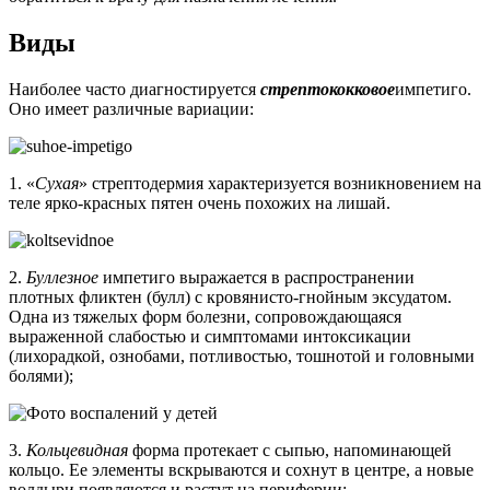
Виды
Наиболее часто диагностируется
стрептококковое
импетиго.
Оно имеет различные вариации:
1. «
Сухая
» стрептодермия характеризуется возникновением на
теле ярко-красных пятен очень похожих на лишай.
2.
Буллезное
импетиго выражается в распространении
плотных фликтен (булл) с кровянисто-гнойным эксудатом.
Одна из тяжелых форм болезни, сопровождающаяся
выраженной слабостью и симптомами интоксикации
(лихорадкой, ознобами, потливостью, тошнотой и головными
болями);
3.
Кольцевидная
форма протекает с сыпью, напоминающей
кольцо. Ее элементы вскрываются и сохнут в центре, а новые
волдыри появляются и растут на периферии;