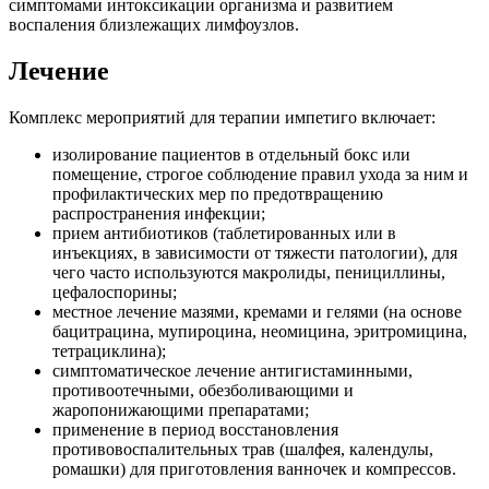
симптомами интоксикации организма и развитием
воспаления близлежащих лимфоузлов.
Лечение
Комплекс мероприятий для терапии импетиго включает:
изолирование пациентов в отдельный бокс или
помещение, строгое соблюдение правил ухода за ним и
профилактических мер по предотвращению
распространения инфекции;
прием антибиотиков (таблетированных или в
инъекциях, в зависимости от тяжести патологии), для
чего часто используются макролиды, пенициллины,
цефалоспорины;
местное лечение мазями, кремами и гелями (на основе
бацитрацина, мупироцина, неомицина, эритромицина,
тетрациклина);
симптоматическое лечение антигистаминными,
противоотечными, обезболивающими и
жаропонижающими препаратами;
применение в период восстановления
противовоспалительных трав (шалфея, календулы,
ромашки) для приготовления ванночек и компрессов.