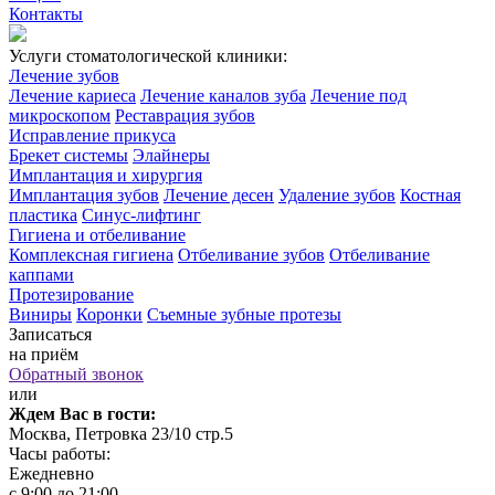
Контакты
Услуги стоматологической клиники:
Лечение зубов
Лечение кариеса
Лечение каналов зуба
Лечение под
микроскопом
Реставрация зубов
Исправление прикуса
Брекет системы
Элайнеры
Имплантация и хирургия
Имплантация зубов
Лечение десен
Удаление зубов
Костная
пластика
Синус-лифтинг
Гигиена и отбеливание
Комплексная гигиена
Отбеливание зубов
Отбеливание
каппами
Протезирование
Виниры
Коронки
Съемные зубные протезы
Записаться
на приём
Обратный звонок
или
Ждем Вас в гости:
Москва, Петровка 23/10 стр.5
Часы работы:
Ежедневно
с 9:00 до 21:00