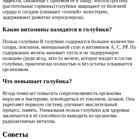
эффекты, связанные с приёмом её в пищу: Фитоэстрогены
(растительные гормоны) голубики защищают от болезней
сердца и сосудов (снижают «плохой» холестерин,
задерживают развитие атеросклероза).
Какие витамины находятся в голубики?
Польза голубики В голубике содержится большое количество
сахара, пектинов, минеральной соли и витаминов А, С, РР. По
содержанию железа занимает пусть и не лидирующую
позицию среди ягод, зато то железо, которое входит в состав
голубики, практически полностью и без остатка усваивается
организмом.
Что повышает голубика?
Ягода помогает повысить сопротивляемость организма
вирусам и бактериям, освободиться от токсинов, шлаков. Она
укрепляет нервную систему, улучшает мыслительный
процесс, память. Уникальная польза голубики для здоровья
заключается в её способности выводить из организма
радиоактивные металлы.
Советы