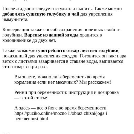
После жидкость следует остудить и выпить. Также можно
добавлять сушеную голубику в чай
для укрепления
иммунитета.
Консервация также способ сохранения полезных свойств
голубики.
Варенье из данной ягоды
хранится в
холодильнике до двух лет.
Также возможно
употреблять отвар листьев голубики
,
показанный для укрепления сосудов. Готовится он так: пара
веток с листьями заваривается в стакане воды, выпивается
этот отвар за три раза.
Вы знаете, можно ли забеременеть во время
кормления если нет месячных? Мы расскажем!
Ренни при беременности: инструкция и дозировка
— в этой статье.
А здесь — все о йоге во время беременности
https://puziko.online/mozno-li/obraz-zhizni/joga-i-
beremennost.html.