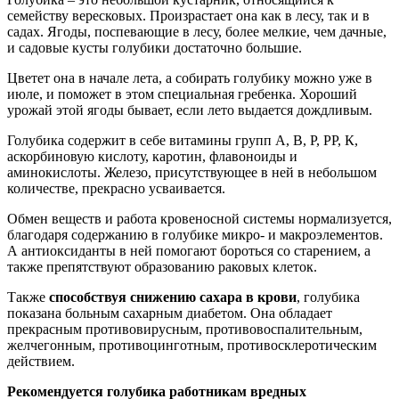
семейству вересковых. Произрастает она как в лесу, так и в
садах. Ягоды, поспевающие в лесу, более мелкие, чем дачные,
и садовые кусты голубики достаточно большие.
Цветет она в начале лета, а собирать голубику можно уже в
июле, и поможет в этом специальная гребенка. Хороший
урожай этой ягоды бывает, если лето выдается дождливым.
Голубика содержит в себе витамины групп А, В, Р, РР, К,
аскорбиновую кислоту, каротин, флавоноиды и
аминокислоты. Железо, присутствующее в ней в небольшом
количестве, прекрасно усваивается.
Обмен веществ и работа кровеносной системы нормализуется,
благодаря содержанию в голубике микро- и макроэлементов.
А антиоксиданты в ней помогают бороться со старением, а
также препятствуют образованию раковых клеток.
Также
способствуя снижению сахара в крови
, голубика
показана больным сахарным диабетом. Она обладает
прекрасным противовирусным, противовоспалительным,
желчегонным, противоцинготным, противосклеротическим
действием.
Рекомендуется голубика работникам вредных