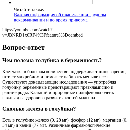
Читайте также:
Важная информация об иван-чае при грудном
вскармливании и во время прикорма
https://youtube.com/watch?
v=JBNRD1x0RF4%3Ffeature%3Doembed
Вопрос-ответ
Чем полезна голубика в беременность?
Клетчатка в большом количестве поддерживает пищеварение,
питает микробиом и помогает набирать меньше веса.
Существуют доказывающие исследования — употребляя
голубику, беременные предотвращают преэклампсию и
ранние роды. Кальций и природные полифенолы очень
важны для здорового развития костей малыша.
Сколько железа в голубики?
Есть в голубике железо (0, 28 мг), фосфор (12 мг), марганец (0,
34 мг) и калий (77 мг). Различные фармакологические