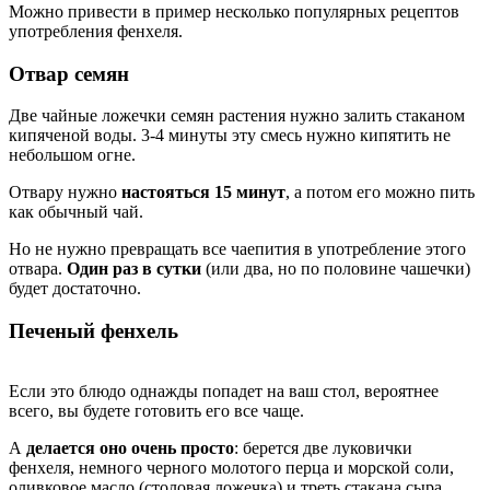
Можно привести в пример несколько популярных рецептов
употребления фенхеля.
Отвар семян
Две чайные ложечки семян растения нужно залить стаканом
кипяченой воды. 3-4 минуты эту смесь нужно кипятить не
небольшом огне.
Отвару нужно
настояться 15 минут
, а потом его можно пить
как обычный чай.
Но не нужно превращать все чаепития в употребление этого
отвара.
Один раз в сутки
(или два, но по половине чашечки)
будет достаточно.
Печеный фенхель
Если это блюдо однажды попадет на ваш стол, вероятнее
всего, вы будете готовить его все чаще.
А
делается оно очень просто
: берется две луковички
фенхеля, немного черного молотого перца и морской соли,
оливковое масло (столовая ложечка) и треть стакана сыра