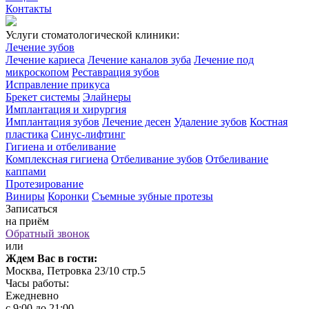
Контакты
Услуги стоматологической клиники:
Лечение зубов
Лечение кариеса
Лечение каналов зуба
Лечение под
микроскопом
Реставрация зубов
Исправление прикуса
Брекет системы
Элайнеры
Имплантация и хирургия
Имплантация зубов
Лечение десен
Удаление зубов
Костная
пластика
Синус-лифтинг
Гигиена и отбеливание
Комплексная гигиена
Отбеливание зубов
Отбеливание
каппами
Протезирование
Виниры
Коронки
Съемные зубные протезы
Записаться
на приём
Обратный звонок
или
Ждем Вас в гости:
Москва, Петровка 23/10 стр.5
Часы работы:
Ежедневно
с 9:00 до 21:00