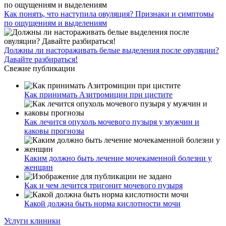
женщин
Как и чем лечится тригонит мочевого пузыря
Какой должна быть норма кислотности мочи
Услуги клиники
О клинике
Врачи
Цены
Отзывы
Акции
Контакты
г. Москва:
ул. Петровка 23/10 стр. 5
Трубная, Чеховская
Проложить маршрут
Запишитесь на приём
© 2022 Коренной житель.
Лицензия клиники
Реквизиты организации