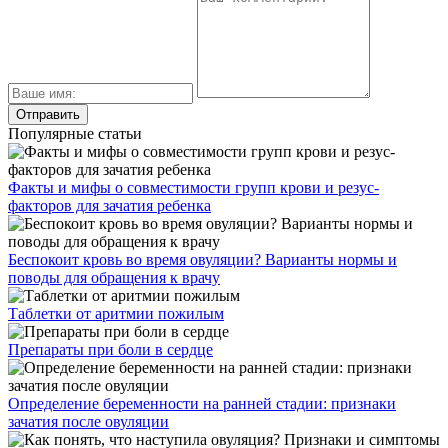
Препараты при боли в сердце
Определение беременности на ранней стадии: признаки
зачатия после овуляции
Как понять, что наступила овуляция? Признаки и симптомы
по ощущениям и выделениям
Должны ли настораживать белые выделения после овуляции?
Давайте разбираться!
Свежие публикации
Как принимать Азитромицин при цистите
Как лечится опухоль мочевого пузыря у мужчин и
каковы прогнозы
Каким должно быть лечение мочекаменной болезни у