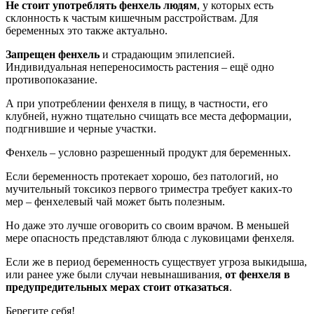
Не стоит употреблять фенхель людям
, у которых есть
склонность к частым кишечным расстройствам. Для
беременных это также актуально.
Запрещен фенхель
и страдающим эпилепсией.
Индивидуальная непереносимость растения – ещё одно
противопоказание.
А при употреблении фенхеля в пищу, в частности, его
клубней, нужно тщательно счищать все места деформации,
подгнившие и черные участки.
Фенхель – условно разрешенный продукт для беременных.
Если беременность протекает хорошо, без патологий, но
мучительный токсикоз первого триместра требует каких-то
мер – фенхелевый чай может быть полезным.
Но даже это лучше оговорить со своим врачом. В меньшей
мере опасность представляют блюда с луковицами фенхеля.
Если же в период беременность существует угроза выкидыша,
или ранее уже были случаи невынашивания,
от фенхеля в
предупредительных мерах стоит отказаться
.
Берегите себя!