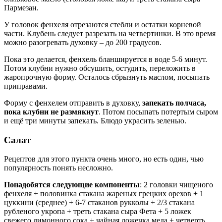
Пармезан.
У головок фенхеля отрезаются стебли и остатки корневой
части. Клубень следует разрезать на четвертинки. В это время
можно разогревать духовку – до 200 градусов.
Пока это делается, фенхель бланшируется в воде 5-6 минут.
Потом клубни нужно обсушить, остудить, переложить в
жаропрочную форму. Осталось сбрызнуть маслом, посыпать
приправами.
Форму с фенхелем отправить в духовку,
запекать полчаса,
пока клубни не размякнут
. Потом посыпать потертым сыром
и ещё три минуты запекать. Блюдо украсить зеленью.
Салат
Рецептов для этого пункта очень много, но есть один, чью
популярность понять несложно.
Понадобятся следующие компоненты
: 2 головки чищеного
фенхеля + половинка стакана жареных грецких орехов + 1
цуккини (среднее) + 6-7 стаканов рукколы + 2/3 стакана
рубленого укропа + треть стакана сыра Фета + 5 ложек
свежего лимонного сока + чайная ложечка меда + четверть