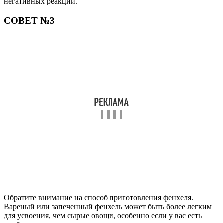
негативных реакций.
СОВЕТ №3
Обратите внимание на способ приготовления фенхеля.
Вареный или запеченный фенхель может быть более легким
для усвоения, чем сырые овощи, особенно если у вас есть
проблемы с пищеварением.
СОВЕТ №4
Следите за своим самочувствием после употребления
фенхеля. Если вы заметили какие-либо негативные
симптомы, такие как аллергические реакции или дискомфорт
в животе, немедленно обратитесь к врачу.
Поделиться
Отправить
Класснуть
Твитнуть
Похожие публикации