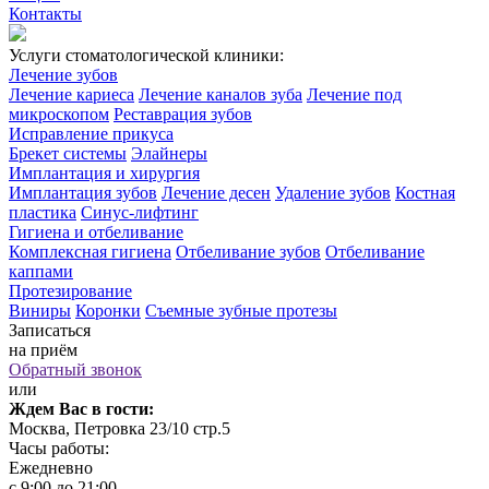
Контакты
Услуги стоматологической клиники:
Лечение зубов
Лечение кариеса
Лечение каналов зуба
Лечение под
микроскопом
Реставрация зубов
Исправление прикуса
Брекет системы
Элайнеры
Имплантация и хирургия
Имплантация зубов
Лечение десен
Удаление зубов
Костная
пластика
Синус-лифтинг
Гигиена и отбеливание
Комплексная гигиена
Отбеливание зубов
Отбеливание
каппами
Протезирование
Виниры
Коронки
Съемные зубные протезы
Записаться
на приём
Обратный звонок
или
Ждем Вас в гости:
Москва, Петровка 23/10 стр.5
Часы работы:
Ежедневно
с 9:00 до 21:00