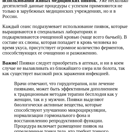
использовании живых медицинских пиявок
. Уже несколько
десятилетий данные процедуры с успехом применяются не
только в зарубежных медицинских учреждениях, но и в
России.
Каждый сеанс подразумевает использование пиявок, которые
выращиваются в специальных лабораториях и
подкармливаются очищенной кровью (чаще всего бычьей). В
составе их слюны, которая попадает в кровь человека во
время укуса, присутствует огромное количество ферментов,
способствующих ее очищению и разжижению.
Важно!
Пиявки следует приобретать в аптеках, и ни в коем
случае не вылавливать из ближайшего озера или болота, так
как существует высокий риск заражения инфекцией.
Врачи отмечают, что гирудотерапия, или лечение
пиявками, может быть эффективным дополнением
к традиционным методам терапии бесплодия как у
женщин, так и у мужчин. Пиявки выделяют
биологически активные вещества, которые
способствуют улучшению микроциркуляции,
нормализации гормонального фона и
восстановлению репродуктивной функции.
Процедура включает размещение пиявок на
определенные точки тела, что требует точного