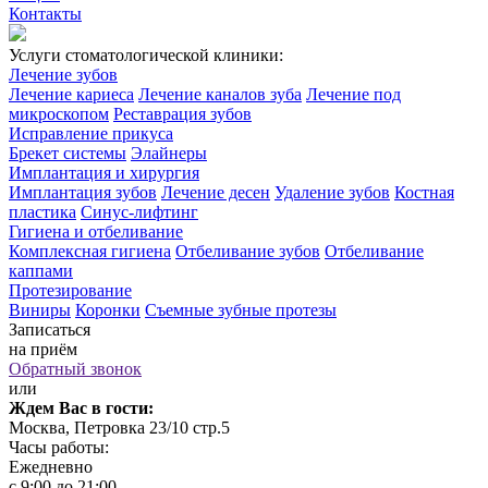
Контакты
Услуги стоматологической клиники:
Лечение зубов
Лечение кариеса
Лечение каналов зуба
Лечение под
микроскопом
Реставрация зубов
Исправление прикуса
Брекет системы
Элайнеры
Имплантация и хирургия
Имплантация зубов
Лечение десен
Удаление зубов
Костная
пластика
Синус-лифтинг
Гигиена и отбеливание
Комплексная гигиена
Отбеливание зубов
Отбеливание
каппами
Протезирование
Виниры
Коронки
Съемные зубные протезы
Записаться
на приём
Обратный звонок
или
Ждем Вас в гости:
Москва, Петровка 23/10 стр.5
Часы работы:
Ежедневно
с 9:00 до 21:00