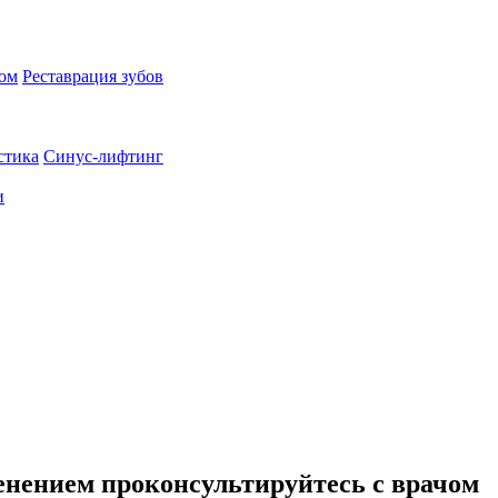
пом
Реставрация зубов
стика
Синус-лифтинг
и
енением проконсультируйтесь с врачом