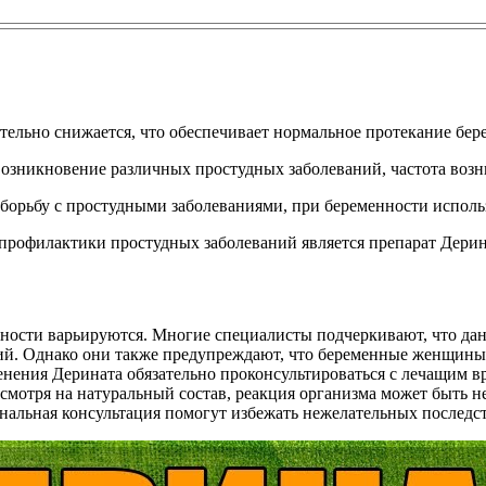
льно снижается, что обеспечивает нормальное протекание бере
зникновение различных простудных заболеваний, частота возн
орьбу с простудными заболеваниями, при беременности использо
 профилактики простудных заболеваний является препарат Дери
ности варьируются. Многие специалисты подчеркивают, что дан
ий. Однако они также предупреждают, что беременные женщин
нения Дерината обязательно проконсультироваться с лечащим в
смотря на натуральный состав, реакция организма может быть н
ональная консультация помогут избежать нежелательных последс