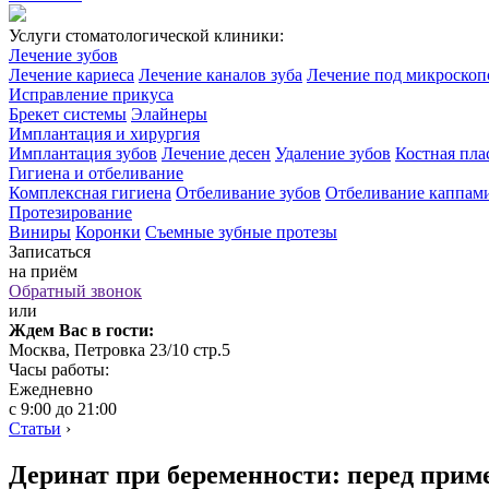
Услуги стоматологической клиники:
Лечение зубов
Лечение кариеса
Лечение каналов зуба
Лечение под микроско
Исправление прикуса
Брекет системы
Элайнеры
Имплантация и хирургия
Имплантация зубов
Лечение десен
Удаление зубов
Костная пла
Гигиена и отбеливание
Комплексная гигиена
Отбеливание зубов
Отбеливание каппам
Протезирование
Виниры
Коронки
Съемные зубные протезы
Записаться
на приём
Обратный звонок
или
Ждем Вас в гости:
Москва, Петровка 23/10 стр.5
Часы работы:
Ежедневно
с 9:00 до 21:00
Статьи
›
Деринат при беременности: перед прим