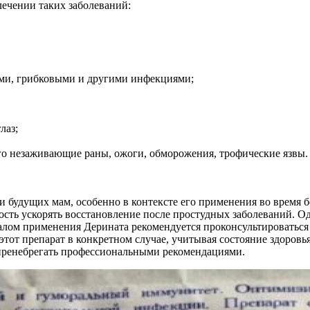
лечении таких заболеваний:
ыми, грибковыми и другими инфекциями;
лаз;
го незаживающие раны, ожоги, обморожения, трофические язвы.
ди будущих мам, особенно в контексте его применения во врем
сть ускорять восстановление после простудных заболеваний. О
алом применения Дерината рекомендуется проконсультироваться
тот препарат в конкретном случае, учитывая состояние здоровья
 пренебрегать профессиональными рекомендациями.