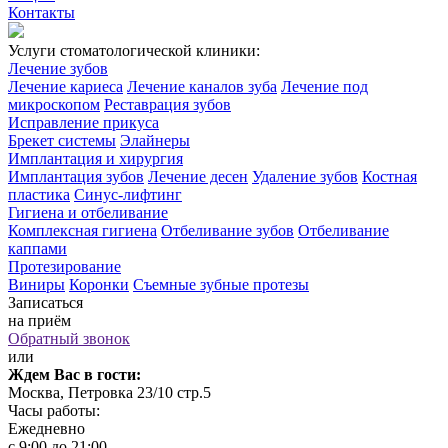
Контакты
Услуги стоматологической клиники:
Лечение зубов
Лечение кариеса
Лечение каналов зуба
Лечение под
микроскопом
Реставрация зубов
Исправление прикуса
Брекет системы
Элайнеры
Имплантация и хирургия
Имплантация зубов
Лечение десен
Удаление зубов
Костная
пластика
Синус-лифтинг
Гигиена и отбеливание
Комплексная гигиена
Отбеливание зубов
Отбеливание
каппами
Протезирование
Виниры
Коронки
Съемные зубные протезы
Записаться
на приём
Обратный звонок
или
Ждем Вас в гости:
Москва, Петровка 23/10 стр.5
Часы работы:
Ежедневно
с 9:00 до 21:00