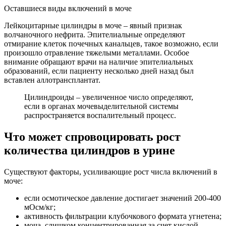
Оставшиеся виды включений в моче
Лейкоцитарные цилиндры в моче – явный признак
волчаночного нефрита. Эпителиальные определяют
отмирание клеток почечных канальцев, такое возможно, если
произошло отравление тяжелыми металлами. Особое
внимание обращают врачи на наличие эпителиальных
образований, если пациенту несколько дней назад был
вставлен аллотрансплантат.
Цилиндроиды – увеличенное число определяют,
если в органах мочевыделительной системы
распространяется воспалительный процесс.
Что может спровоцировать рост
количества цилиндров в урине
Существуют факторы, усиливающие рост числа включений в
моче:
если осмотическое давление достигает значений 200-400
мОсм/кг;
активность фильтрации клубочкового формата угнетена;
моча, слишком концентрированная за счет кислой