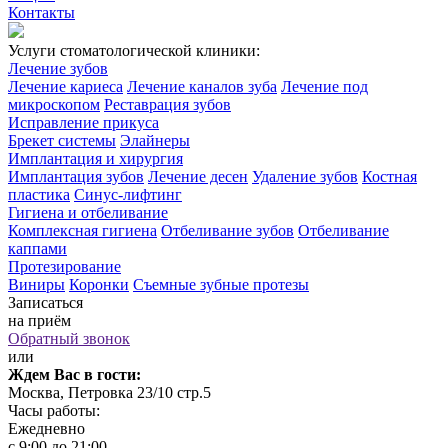
Контакты
Услуги стоматологической клиники:
Лечение зубов
Лечение кариеса
Лечение каналов зуба
Лечение под
микроскопом
Реставрация зубов
Исправление прикуса
Брекет системы
Элайнеры
Имплантация и хирургия
Имплантация зубов
Лечение десен
Удаление зубов
Костная
пластика
Синус-лифтинг
Гигиена и отбеливание
Комплексная гигиена
Отбеливание зубов
Отбеливание
каппами
Протезирование
Виниры
Коронки
Съемные зубные протезы
Записаться
на приём
Обратный звонок
или
Ждем Вас в гости:
Москва, Петровка 23/10 стр.5
Часы работы:
Ежедневно
с 9:00 до 21:00