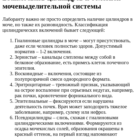
мочевыделительной системы
Лаборанту важно не просто определить наличие цилиндров в
моче, но также их разновидность. Классификация
цилиндрических включений бывает следующей:
Гиалиновые цилиндры в моче – могут присутствовать,
даже если человек полностью здоров. Допустимый
норматив – 1-2 включения.
Зернистые – канальцы слеплены между собой в
белковое образование, есть примесь клеток почечного
эпителия.
Восковидные – включения, состоящие из
полупрозрачной смеси однородного формата.
Эритроцитарные – тревожный признак, указывающий
на острое воспаление при серьезных недугах, например,
рак почки, кровотечение форникального вида.
Эпителиальные – фиксируются если нарушена
деятельность почек. Врач может заподозрить тяжелое
заболевание, например, сулему или нефроз.
Псевдоцилиндры – слизь, схожая с гиалиновыми
цилиндрическими включениями. Формируются из
осадка мочекислых солей, образования окрашены в
красный оттенок, на первый взгляд напоминают