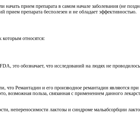
ли начать прием препарата в самом начале заболевания (не позд
ий прием препарата бесполезен и не обладает эффективностью.
 которым относятся:
FDA, это обозначает, что исследований на людях не проводилось
и, что Ремантадин и его производное ремантадин являются при
о, возможная польза, связанная с применением данного лекарст
ти, непереносимости лактозы и синдроме мальабсорбции лактозы/