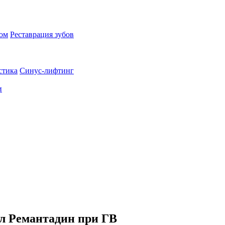
пом
Реставрация зубов
стика
Синус-лифтинг
и
ил Ремантадин при ГВ