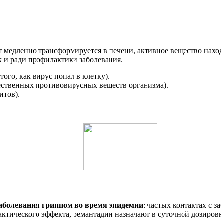
ат медленно трансформируется в печени, активное вещество нахо
ак и ради профилактики заболевания.
го, как вирус попал в клетку).
ественных противовирусных веществ организма).
итов).
аболевания гриппом во время эпидемии
: частых контактах с 
актического эффекта, ремантадин назначают в суточной дозировк