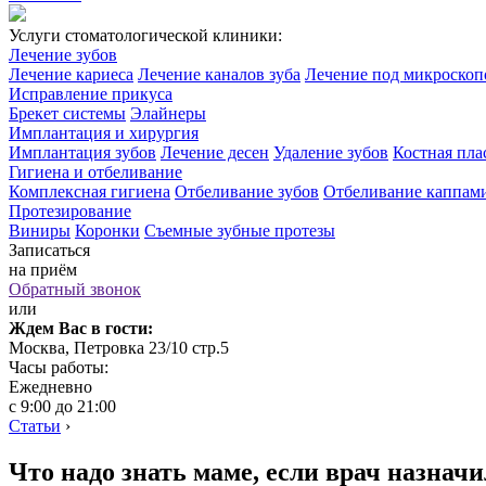
Услуги стоматологической клиники:
Лечение зубов
Лечение кариеса
Лечение каналов зуба
Лечение под микроско
Исправление прикуса
Брекет системы
Элайнеры
Имплантация и хирургия
Имплантация зубов
Лечение десен
Удаление зубов
Костная пла
Гигиена и отбеливание
Комплексная гигиена
Отбеливание зубов
Отбеливание каппам
Протезирование
Виниры
Коронки
Съемные зубные протезы
Записаться
на приём
Обратный звонок
или
Ждем Вас в гости:
Москва, Петровка 23/10 стр.5
Часы работы:
Ежедневно
с 9:00 до 21:00
Статьи
›
Что надо знать маме, если врач назнач