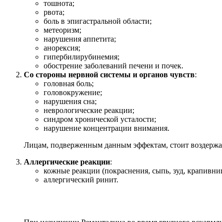
тошнота;
рвота;
боль в эпигастральной области;
метеоризм;
нарушения аппетита;
анорексия;
гипербилирубинемия;
обострение заболеваний печени и почек.
Со стороны нервной системы и органов чувств
:
головная боль;
головокружение;
нарушения сна;
неврологические реакции;
синдром хронической усталости;
нарушение концентрации внимания.
Лицам, подверженным данным эффектам, стоит воздержат
Аллергические реакции
:
кожные реакции (покраснения, сыпь, зуд, крапивниц
аллергический ринит.