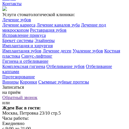
Контакты
Услуги стоматологической клиники:
Лечение зубов
Лечение кариеса
Лечение каналов зуба
Лечение под
микроскопом
Реставрация зубов
Исправление прикуса
Брекет системы
Элайнеры
Имплантация и хирургия
Имплантация зубов
Лечение десен
Удаление зубов
Костная
пластика
Синус-лифтинг
Гигиена и отбеливание
Комплексная гигиена
Отбеливание зубов
Отбеливание
каппами
Протезирование
Виниры
Коронки
Съемные зубные протезы
Записаться
на приём
Обратный звонок
или
Ждем Вас в гости:
Москва, Петровка 23/10 стр.5
Часы работы:
Ежедневно
с 9:00 до 21:00