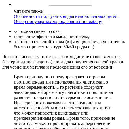
Читайте также:
Особенности подгузников для недоношенных детей.
Обзор популярных марок, советы по выбору
заготовка свежего сока;
получение эфирного масла чистотела;
заготовка сушеной травы (в фазу цветения, сушат очень
быстро при температуре 50-60 градусов).
Чистотел используют не только в медицине (чаще всего как
бактерицидное средство), но и для получения желтой краски,
для чернения металла и предохранения его от коррозии.
Врачи единодушно предупреждают о строгом
противопоказании использования чистотела во
время беременности. Это растение содержит
алкалоиды, которые могут негативно повлиять на
развитие плода и вызвать серьезные осложнения.
Исследования показывают, что компоненты
чистотела способны вызывать сокращения матки,
что может привести к выкидышу или
преждевременным родам. Кроме того, применение
чистотела может спровоцировать аллергические
реакции и другие побочные эффекты, что также