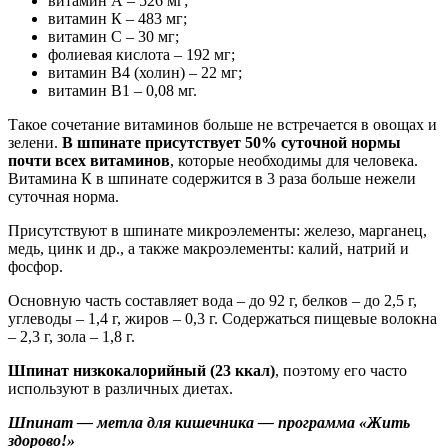
витамин А – 526 мг;
витамин К – 483 мг;
витамин С – 30 мг;
фолиевая кислота – 192 мг;
витамин В4 (холин) – 22 мг;
витамин В1 – 0,08 мг.
Такое сочетание витаминов больше не встречается в овощах и
зелени.
В шпинате присутствует 50% суточной нормы
почти всех витаминов
, которые необходимы для человека.
Витамина К в шпинате содержится в 3 раза больше нежели
суточная норма.
Присутствуют в шпинате микроэлементы: железо, марганец,
медь, цинк и др., а также макроэлементы: калий, натрий и
фосфор.
Основную часть составляет вода – до 92 г, белков – до 2,5 г,
углеводы – 1,4 г, жиров – 0,3 г. Содержаться пищевые волокна
– 2,3 г, зола – 1,8 г.
Шпинат низкокалорийный (23 ккал)
, поэтому его часто
используют в различных диетах.
Шпинат — метла для кишечника — программа «Жить
здорово!»