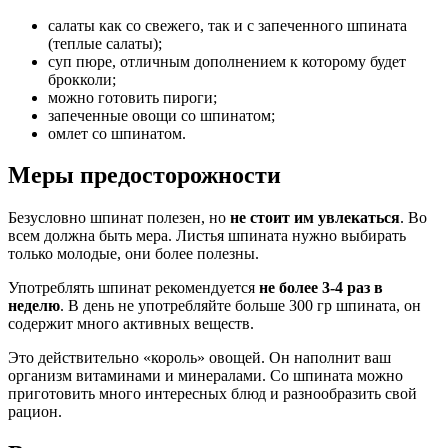
салаты как со свежего, так и с запеченного шпината
(теплые салаты);
суп пюре, отличным дополнением к которому будет
брокколи;
можно готовить пироги;
запеченные овощи со шпинатом;
омлет со шпинатом.
Меры предосторожности
Безусловно шпинат полезен, но
не стоит им увлекаться
. Во
всем должна быть мера. Листья шпината нужно выбирать
только молодые, они более полезны.
Употреблять шпинат рекомендуется
не более 3-4 раз в
неделю
. В день не употребляйте больше 300 гр шпината, он
содержит много активных веществ.
Это действительно «король» овощей. Он наполнит ваш
организм витаминами и минералами. Со шпината можно
приготовить много интересных блюд и разнообразить свой
рацион.