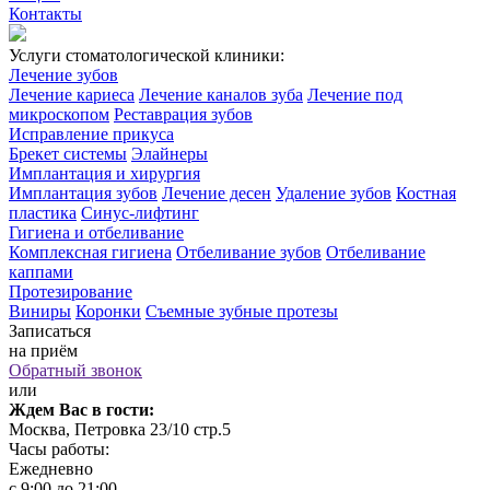
Контакты
Услуги стоматологической клиники:
Лечение зубов
Лечение кариеса
Лечение каналов зуба
Лечение под
микроскопом
Реставрация зубов
Исправление прикуса
Брекет системы
Элайнеры
Имплантация и хирургия
Имплантация зубов
Лечение десен
Удаление зубов
Костная
пластика
Синус-лифтинг
Гигиена и отбеливание
Комплексная гигиена
Отбеливание зубов
Отбеливание
каппами
Протезирование
Виниры
Коронки
Съемные зубные протезы
Записаться
на приём
Обратный звонок
или
Ждем Вас в гости:
Москва, Петровка 23/10 стр.5
Часы работы:
Ежедневно
с 9:00 до 21:00