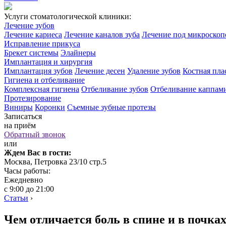
Услуги стоматологической клиники:
Лечение зубов
Лечение кариеса
Лечение каналов зуба
Лечение под микроско
Исправление прикуса
Брекет системы
Элайнеры
Имплантация и хирургия
Имплантация зубов
Лечение десен
Удаление зубов
Костная пла
Гигиена и отбеливание
Комплексная гигиена
Отбеливание зубов
Отбеливание каппам
Протезирование
Виниры
Коронки
Съемные зубные протезы
Записаться
на приём
Обратный звонок
или
Ждем Вас в гости:
Москва, Петровка 23/10 стр.5
Часы работы:
Ежедневно
с 9:00 до 21:00
Статьи
›
Чем отличается боль в спине и в почка