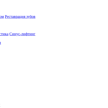
пом
Реставрация зубов
стика
Синус-лифтинг
и
х