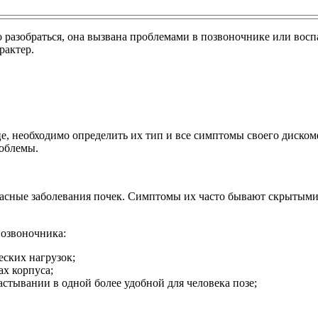
но разобраться, она вызвана проблемами в позвоночнике или вос
рактер.
це, необходимо определить их тип и все симптомы своего диском
роблемы.
опасные заболевания почек. Симптомы их часто бывают скрытым
позвоночника:
ских нагрузок;
ах корпуса;
астывании в одной более удобной для человека позе;