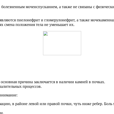
болезненным мочеиспусканием, а также не связаны с физически
вляются пиелонефрит и гломерулонефрит, а также мочекаменная
ях смена положения тела не уменьшает их.
 основная причина заключается в наличии камней в почках.
палительных процессов.
 внимание:
ию, в районе левой или правой почки, чуть ниже ребер. Боль 
и.