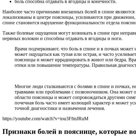
боль способна отдавать в ягодицы и конечности.
Наиболее часто причинами внезапных болей в спине являются о
локализованы в центре поясницы, усиливаются при движении, 
спине становится нарушение функциональности отдела поясни
Также болевые ощущения могут возникать в спине при неправи
нервных волокон и способны отдавать в ягодицы и ноги.
Врачи подчеркивают, что боль в спине и в почках может
может ощущаться как тупая или острая, и часто усиливает
поясницы и может иррадиировать в живот или бедра. Вра
отеки или повышение температуры. Правильная диагност
Многие люди сталкиваются с болями в спине и почках, н
травмами или проблемами с позвоночником. Она может ощу
области поясницы и может сопровождаться другими симп
почечная боль часто имеет колющий характер и может ус
точной диагностики и назначения лечения.
https://youtube.com/watch?v=iou3FfmJRuM
Признаки болей в пояснице, которые в