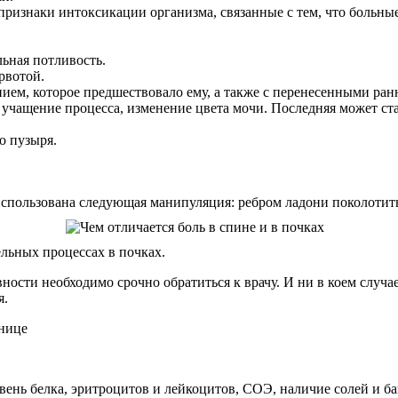
, признаки интоксикации организма, связанные с тем, что боль
льная потливость.
рвотой.
ием, которое предшествовало ему, а также с перенесенными ра
учащение процесса, изменение цвета мочи. Последняя может стан
о пузыря.
спользована следующая манипуляция: ребром ладони поколотить
тельных процессах в почках.
ти необходимо срочно обратиться к врачу. И ни в коем случае 
я.
снице
ень белка, эритроцитов и лейкоцитов, СОЭ, наличие солей и ба