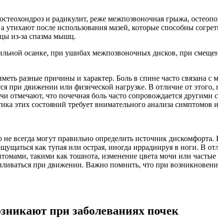
стеохондроз и радикулит, реже межпозвоночная грыжа, остеопоро
а утихают после использования мазей, которые способны согрет
цы из-за спазма мышц.
льной осанке, при ушибах межпозвоночных дисков, при смещени
 иметь разные причины и характер. Боль в спине часто связана 
ся при движении или физической нагрузке. В отличие от этого, п
чи отмечают, что почечная боль часто сопровождается другими
ика этих состояний требует внимательного анализа симптомов и
о не всегда могут правильно определить источник дискомфорта. 
щаться как тупая или острая, иногда иррадиируя в ноги. В отл
томами, такими как тошнота, изменение цвета мочи или частые
иливаться при движении. Важно помнить, что при возникновени
озникают при заболеваниях почек