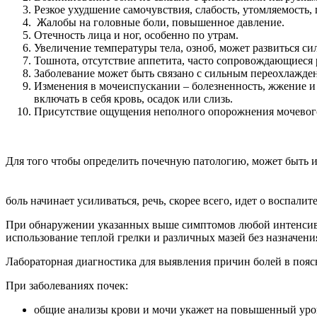
Резкое ухудшение самочувствия, слабость, утомляемость
Жалобы на головные боли, повышенное давление.
Отечность лица и ног, особенно по утрам.
Увеличение температуры тела, озноб, может развиться си
Тошнота, отсутствие аппетита, часто сопровождающиеся 
Заболевание может быть связано с сильным переохлажден
Изменения в мочеиспускании – болезненность, жжение и 
включать в себя кровь, осадок или слизь.
Присутствие ощущения неполного опорожнения мочевог
Для того чтобы определить почечную патологию, может быть и
боль начинает усиливаться, речь, скорее всего, идет о воспали
При обнаружении указанных выше симптомов любой интенсивнос
использование теплой грелки и различных мазей без назначени
Лабораторная диагностика для выявления причин болей в поя
При заболеваниях почек:
общие анализы крови и мочи укажет на повышенный уров