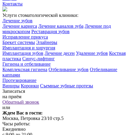
Контакты
Услуги стоматологической клиники:
Лечение зубов
Лечение кариеса
Лечение каналов зуба
Лечение под
микроскопом
Реставрация зубов
Исправление прикуса
Брекет системы
Элайнеры
Имплантация и хирургия
Имплантация зубов
Лечение десен
Удаление зубов
Костная
пластика
Синус-лифтинг
Гигиена и отбеливание
Комплексная гигиена
Отбеливание зубов
Отбеливание
каппами
Протезирование
Виниры
Коронки
Съемные зубные протезы
Записаться
на приём
Обратный звонок
или
Ждем Вас в гости:
Москва, Петровка 23/10 стр.5
Часы работы:
Ежедневно
с 9:00 до 21:00