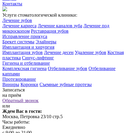
Контакты
Услуги стоматологической клиники:
Лечение зубов
Лечение кариеса
Лечение каналов зуба
Лечение под
микроскопом
Реставрация зубов
Исправление прикуса
Брекет системы
Элайнеры
Имплантация и хирургия
Имплантация зубов
Лечение десен
Удаление зубов
Костная
пластика
Синус-лифтинг
Гигиена и отбеливание
Комплексная гигиена
Отбеливание зубов
Отбеливание
каппами
Протезирование
Виниры
Коронки
Съемные зубные протезы
Записаться
на приём
Обратный звонок
или
Ждем Вас в гости:
Москва, Петровка 23/10 стр.5
Часы работы:
Ежедневно
с 9:00 до 21:00