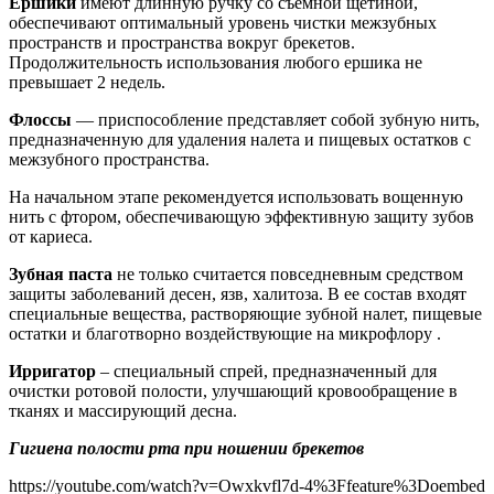
Ершики
имеют длинную ручку со съемной щетиной,
обеспечивают оптимальный уровень чистки межзубных
пространств и пространства вокруг брекетов.
Продолжительность использования любого ершика не
превышает 2 недель.
Флоссы
— приспособление представляет собой зубную нить,
предназначенную для удаления налета и пищевых остатков с
межзубного пространства.
На начальном этапе рекомендуется использовать вощенную
нить с фтором, обеспечивающую эффективную защиту зубов
от кариеса.
Зубная паста
не только считается повседневным средством
защиты заболеваний десен, язв, халитоза. В ее состав входят
специальные вещества, растворяющие зубной налет, пищевые
остатки и благотворно воздействующие на микрофлору .
Ирригатор
– специальный спрей, предназначенный для
очистки ротовой полости, улучшающий кровообращение в
тканях и массирующий десна.
Гигиена полости рта при ношении брекетов
https://youtube.com/watch?v=Owxkvfl7d-4%3Ffeature%3Doembed