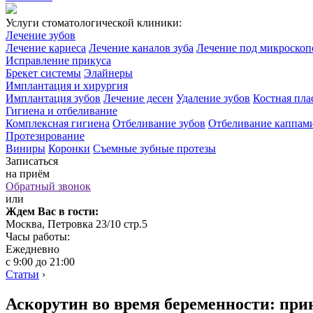
Услуги стоматологической клиники:
Лечение зубов
Лечение кариеса
Лечение каналов зуба
Лечение под микроско
Исправление прикуса
Брекет системы
Элайнеры
Имплантация и хирургия
Имплантация зубов
Лечение десен
Удаление зубов
Костная пла
Гигиена и отбеливание
Комплексная гигиена
Отбеливание зубов
Отбеливание каппам
Протезирование
Виниры
Коронки
Съемные зубные протезы
Записаться
на приём
Обратный звонок
или
Ждем Вас в гости:
Москва, Петровка 23/10 стр.5
Часы работы:
Ежедневно
с 9:00 до 21:00
Статьи
›
Аскорутин во время беременности: при