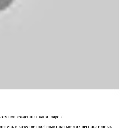
боту поврежденных капилляров.
унитета, в качестве профилактики многих респираторных