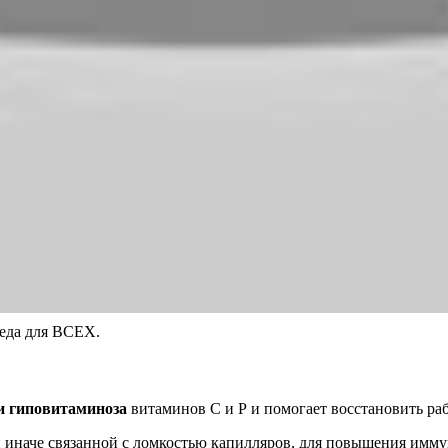
седа для ВСЕХ.
и гиповитаминоза
витаминов С и Р и помогает восстановить ра
ли иначе связанной с ломкостью капилляров, для повышения имм