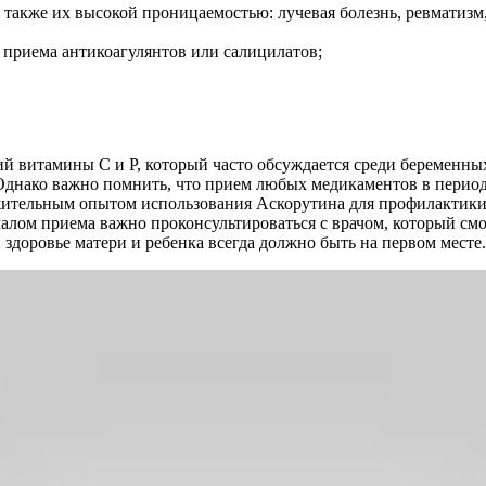
 также их высокой проницаемостью: лучевая болезнь, ревматизм
 приема антикоагулянтов или салицилатов;
 витамины C и P, который часто обсуждается среди беременны
 Однако важно помнить, что прием любых медикаментов в перио
тельным опытом использования Аскорутина для профилактики вар
чалом приема важно проконсультироваться с врачом, который см
здоровье матери и ребенка всегда должно быть на первом месте.