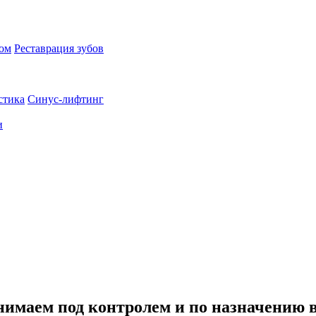
пом
Реставрация зубов
стика
Синус-лифтинг
и
нимаем под контролем и по назначению 